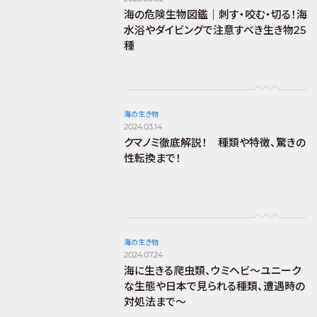
海の危険生物図鑑｜刺す・咬む・切る！海
水浴やダイビングで注意すべき生き物25
種
海の生き物
2024.03.14
クマノミ徹底解説！ 種類や特徴、驚きの
性転換まで！
海の生き物
2024.07.24
海に生きる爬虫類、ウミヘビ～ユニーク
な生態や日本で見られる種類、遭遇時の
対処法まで～