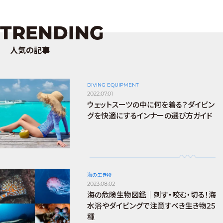
TRENDING
人気の記事
DIVING EQUIPMENT
2022.07.01
ウェットスーツの中に何を着る？ダイビン
グを快適にするインナーの選び方ガイド
海の生き物
2023.08.02
海の危険生物図鑑｜刺す・咬む・切る！海
水浴やダイビングで注意すべき生き物25
種