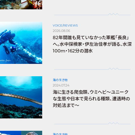
VOICE/REVIEWS
2026.08.06
82年間誰も見ていなかった軍艦「長良」
へ。水中探検家・伊左治佳孝が語る、水深
100m・162分の潜水
海の生き物
2024.07.24
海に生きる爬虫類、ウミヘビ～ユニーク
な生態や日本で見られる種類、遭遇時の
対処法まで～
海の生き物