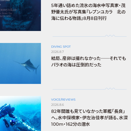
5年通い詰めた流氷の海――水中写真家・茂
野優太氏が写真集『レプンユカラ 北の
海に伝わる物語』8月8日刊行
DIVING SPOT
2026.8.7
結局、産卵は撮れなかった──それでも
パラオの海は圧倒的だった
VOICE/REVIEWS
2026.8.6
82年間誰も見ていなかった軍艦「長良」
へ。水中探検家・伊左治佳孝が語る、水深
100m・162分の潜水