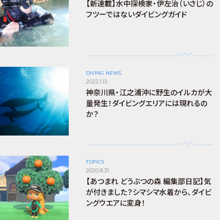
【新連載】水中探検家・伊左治（いさじ）の
フツーではないダイビングガイド
DIVING NEWS
2022.1.13
神奈川県・江之浦沖に野生のイルカが大
量発生！ダイビングエリアには現れるの
か？
TOPICS
2020.8.31
【あつまれ どうぶつの森 編集部日記】気
が付きました？シマシマ水着から、ダイビ
ングウエアに変身！