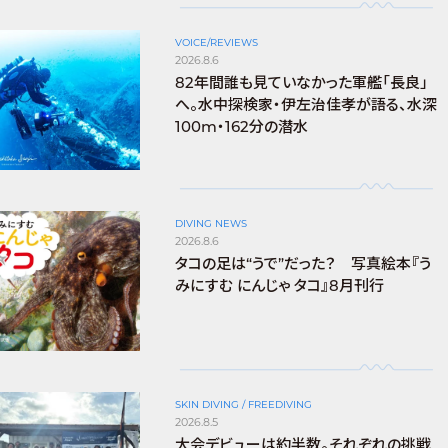
VOICE/REVIEWS
2026.8.6
82年間誰も見ていなかった軍艦「長良」
へ。水中探検家・伊左治佳孝が語る、水深
100m・162分の潜水
DIVING NEWS
2026.8.6
タコの足は“うで”だった？ 写真絵本『う
みにすむ にんじゃ タコ』8月刊行
SKIN DIVING / FREEDIVING
2026.8.5
大会デビューは約半数。それぞれの挑戦