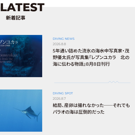
LATEST
新着記事
DIVING NEWS
2026.8.8
5年通い詰めた流氷の海――水中写真家・茂
野優太氏が写真集『レプンユカラ 北の
海に伝わる物語』8月8日刊行
DIVING SPOT
2026.8.7
結局、産卵は撮れなかった──それでも
パラオの海は圧倒的だった