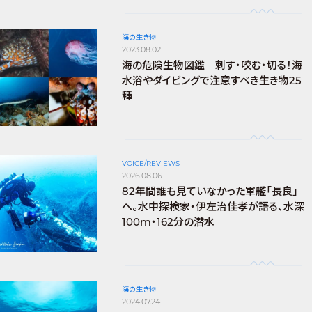
海の生き物
2023.08.02
海の危険生物図鑑｜刺す・咬む・切る！海
水浴やダイビングで注意すべき生き物25
種
VOICE/REVIEWS
2026.08.06
82年間誰も見ていなかった軍艦「長良」
へ。水中探検家・伊左治佳孝が語る、水深
100m・162分の潜水
海の生き物
2024.07.24