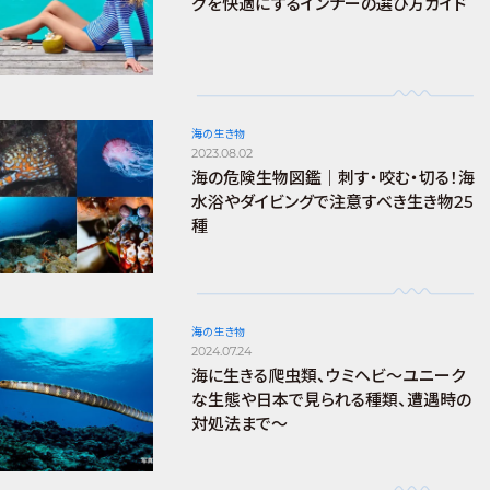
グを快適にするインナーの選び方ガイド
海の生き物
2023.08.02
海の危険生物図鑑｜刺す・咬む・切る！海
水浴やダイビングで注意すべき生き物25
種
海の生き物
2024.07.24
海に生きる爬虫類、ウミヘビ～ユニーク
な生態や日本で見られる種類、遭遇時の
対処法まで～