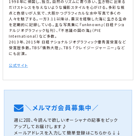
1998年に帰国し、独立。自然のリズムに寄り添い、生き物に出来る
だけストレスを与えないような撮影スタイルを心がける。多彩な視
点と色使いが人気で、大胆かつグラフィカルな水中写真で多くの
人々を魅了する。一方3.11以降は、震災を経験した海に生きる生命
を定期的に記録している。主な写真集に『unknown』（日経ナショ
ナルジオグラフィック社刊）、『不思議の国の海』（PIE
International）など多数。
2013年、2015年 日経ナショナルジオグラフィック優秀賞受賞など
受賞歴多数。TBS「情熱大陸」、TBS 「クレイジージャーニー」など
にも出演。
公式サイト
＼メルマガ会員募集中／
週に2回、今読んで欲しいオーシャナの記事をピック
アップしてお届けします♪
メールアドレスを入力して簡単登録はこちらから↓↓