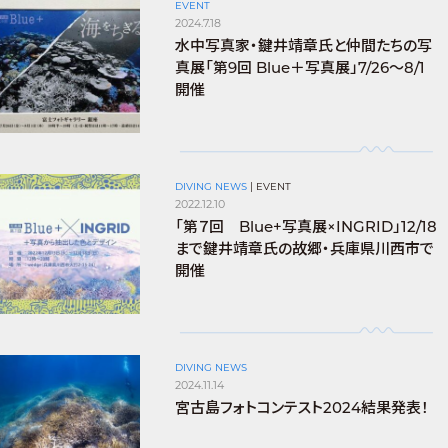
EVENT
2024.7.18
水中写真家・鍵井靖章氏と仲間たちの写
真展「第9回 Blue＋写真展」7/26～8/1
開催
DIVING NEWS
|
EVENT
2022.12.10
「第７回 Blue+写真展×INGRID」12/18
まで鍵井靖章氏の故郷・兵庫県川西市で
開催
DIVING NEWS
2024.11.14
宮古島フォトコンテスト2024結果発表！