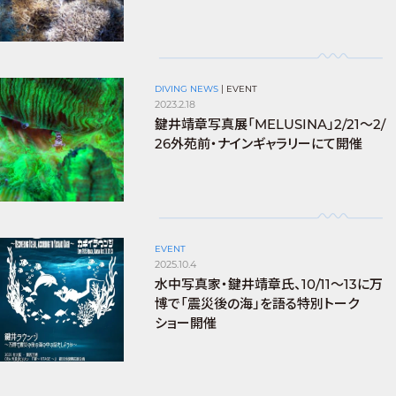
DIVING NEWS
|
EVENT
2023.2.18
鍵井靖章写真展「MELUSINA」2/21～2/
26外苑前・ナインギャラリーにて開催
EVENT
2025.10.4
水中写真家・鍵井靖章氏、10/11〜13に万
博で「震災後の海」を語る特別トーク
ショー開催