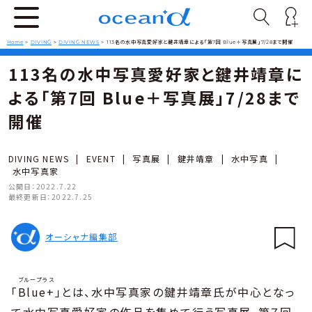
Home
>
DIVING
>
DIVING NEWS
>
113名の水中写真愛好家と鍵井靖章による「第7回 Blue＋写真展」7/28まで開催
113名の水中写真愛好家と鍵井靖章に
よる「第7回 Blue＋写真展」7/28まで
開催
DIVING NEWS
|
EVENT
|
写真展
|
鍵井靖章
|
水中写真
|
水中写真家
公開日：
2022.7.22
最終更新日：
2022.7.25
オーシャナ編集部
ブループラス
「
Blue+
」とは、水中写真家の鍵井靖章氏が中心となっ
て水中写真愛好家の作品を集めて行う写真展。第７回