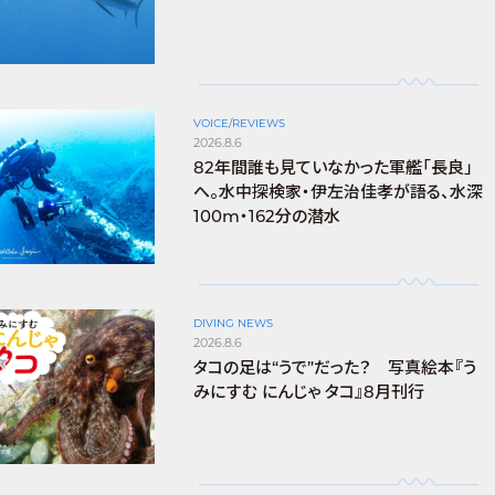
VOICE/REVIEWS
2026.8.6
82年間誰も見ていなかった軍艦「長良」
へ。水中探検家・伊左治佳孝が語る、水深
100m・162分の潜水
DIVING NEWS
2026.8.6
タコの足は“うで”だった？ 写真絵本『う
みにすむ にんじゃ タコ』8月刊行