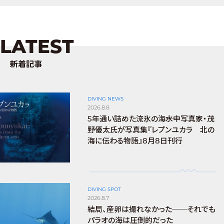
LATEST
新着記事
DIVING NEWS
2026.8.8
5年通い詰めた流氷の海――水中写真家・茂
野優太氏が写真集『レプンユカラ 北の
海に伝わる物語』8月8日刊行
DIVING SPOT
2026.8.7
結局、産卵は撮れなかった──それでも
パラオの海は圧倒的だった