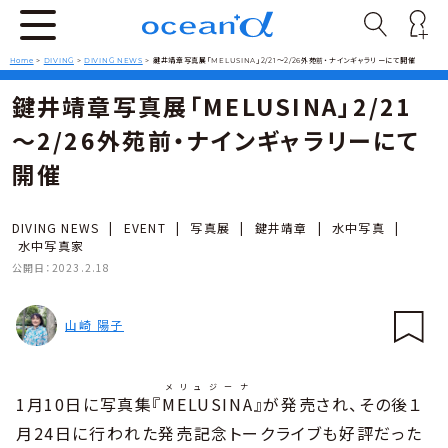
Home
>
DIVING
>
DIVING NEWS
>
鍵井靖章写真展「MELUSINA」2/21～2/26外苑前・ナインギャラリーにて開催
鍵井靖章写真展「MELUSINA」2/21
～2/26外苑前・ナインギャラリーにて
開催
DIVING NEWS
|
EVENT
|
写真展
|
鍵井靖章
|
水中写真
|
水中写真家
公開日：
2023.2.18
山崎 陽子
メリュジーナ
1月10日に写真集『
MELUSINA
』が発売され、その後１
月24日に行われた発売記念トークライブも好評だった