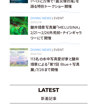
1〜13に万博で「震災後の海」を
語る特別トークショー開催
DIVING NEWS
|
EVENT
2023.2.18
鍵井靖章写真展「MELUSINA」
2/21～2/26外苑前・ナインギャラ
リーにて開催
DIVING NEWS
|
EVENT
2022.7.22
113名の水中写真愛好家と鍵井
靖章による「第7回 Blue＋写真
展」7/28まで開催
LATEST
新着記事