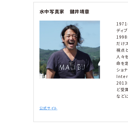
水中写真家 鍵井靖章
197
ディ
19
だけ
視点
人々
命を定
ショナ
Inte
201
ど受賞
など
公式サイト