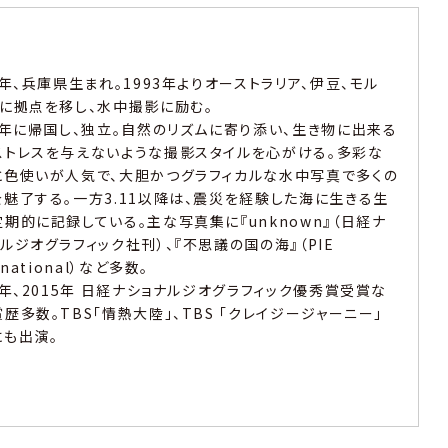
1年、兵庫県生まれ。1993年よりオーストラリア、伊豆、モル
ブに拠点を移し、水中撮影に励む。
98年に帰国し、独立。自然のリズムに寄り添い、生き物に出来る
ストレスを与えないような撮影スタイルを心がける。多彩な
と色使いが人気で、大胆かつグラフィカルな水中写真で多くの
を魅了する。一方3.11以降は、震災を経験した海に生きる生
期的に記録している。主な写真集に『unknown』（日経ナ
ルジオグラフィック社刊）、『不思議の国の海』（PIE
rnational）など多数。
3年、2015年 日経ナショナルジオグラフィック優秀賞受賞な
歴多数。TBS「情熱大陸」、TBS 「クレイジージャーニー」
にも出演。