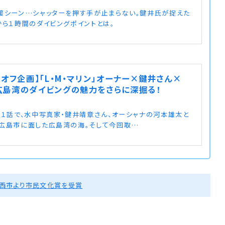
接シーン…シャッターを押す手が止まらない。鍵井氏が捉えた
から１時間のダイビングポイントとは。
ンオフ企画】「L・M・マリン」オーナー×鍵井さん×
広島湾のダイビングの魅力をさらに深掘る！
第１話で、水中写真家・鍵井靖章さん、オーシャナの河本雄太と
広島市に面した広島湾の海。そして今回取…
川西市より市民文化賞を受賞