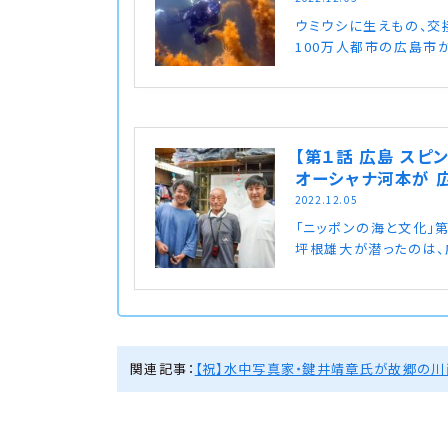
ウミウシに生えもの、交
100万人都市の広島市
【第１話 広島 スピ
オーシャナ河本が 
2022.12.05
「ニッポンの海と文化」
坪根雄大が潜ったのは、
関連記事：
【祝】水中写真家・鍵井靖章氏が故郷の