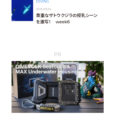
DIVING
2015.09.24
貴重なザトウクジラの授乳シーン
を激写！ week6
PR