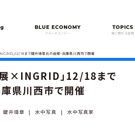
ブルーエコノミー
海に関わる話題
×INGRID」12/18まで鍵井靖章氏の故郷・兵庫県川西市で開催
展×INGRID」12/18まで
兵庫県川西市で開催
|
鍵井靖章
|
水中写真
|
水中写真家