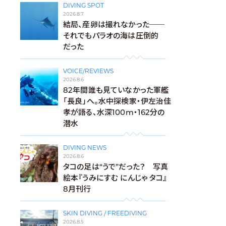
DIVING SPOT
2026.8.7
結局、産卵は撮れなかった──
それでもパラオの海は圧倒的
だった
VOICE/REVIEWS
2026.8.6
82年間誰も見ていなかった軍艦
「長良」へ。水中探検家・伊左治佳
孝が語る、水深100m・162分の
潜水
DIVING NEWS
2026.8.6
タコの足は“うで”だった？ 写真
絵本『うみにすむ にんじゃ タコ』
8月刊行
SKIN DIVING / FREEDIVING
2026.8.5