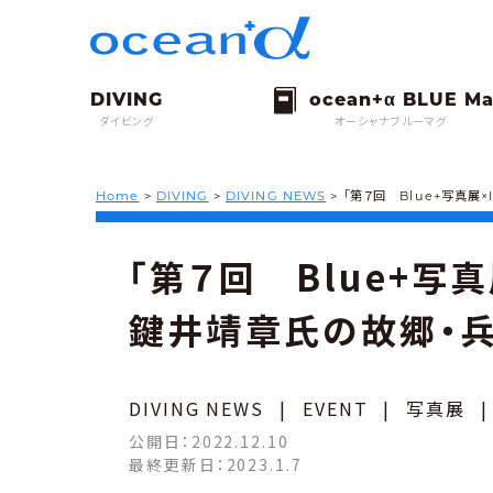
ダイビング
オーシャナブルーマグ
Home
>
DIVING
>
DIVING NEWS
>
「第７回 Blue+写真展
「第７回 Blue+写真
鍵井靖章氏の故郷・
DIVING NEWS
|
EVENT
|
写真展
公開日：
2022.12.10
最終更新日：
2023.1.7