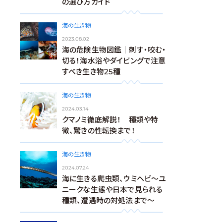
の選び方ガイド
海の生き物
2023.08.02
海の危険生物図鑑｜刺す・咬む・
切る！海水浴やダイビングで注意
すべき生き物25種
海の生き物
2024.03.14
クマノミ徹底解説！ 種類や特
徴、驚きの性転換まで！
海の生き物
2024.07.24
海に生きる爬虫類、ウミヘビ～ユ
ニークな生態や日本で見られる
種類、遭遇時の対処法まで～