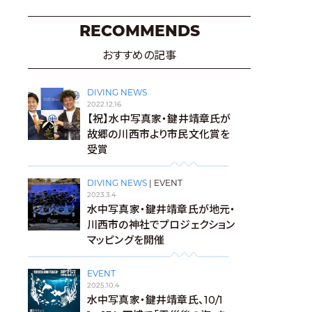
RECOMMENDS
おすすめの記事
DIVING NEWS
2022.12.16
【祝】水中写真家・鍵井靖章氏が
故郷の川西市より市民文化賞を
受賞
DIVING NEWS
|
EVENT
2023.3.4
水中写真家・鍵井靖章氏が地元・
川西市の神社でプロジェクション
マッピングを開催
EVENT
2025.10.4
水中写真家・鍵井靖章氏、10/1