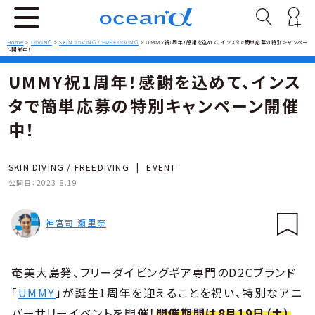
Home
>
DIVING
>
SKIN DIVING / FREEDIVING
>
UMMY祝1周年！感謝を込めて、インスタで簡単応募の特別キャンペー
ン開催中！
UMMY祝1周年！感謝を込めて、インス
タで簡単応募の特別キャンペーン開催
中！
SKIN DIVING / FREEDIVING
|
EVENT
公開日：
2023.8.19
神宮司 瀬里奈
奄美大島発、フリーダイビングギア専門のD2Cブランド
「
UMMY
」が誕生1周年を迎えることを祝い、特別なアニ
バーサリーイベントを開催！
開催期間は8月19日（土）