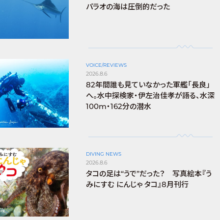
パラオの海は圧倒的だった
VOICE/REVIEWS
2026.8.6
82年間誰も見ていなかった軍艦「長良」
へ。水中探検家・伊左治佳孝が語る、水深
100m・162分の潜水
DIVING NEWS
2026.8.6
タコの足は“うで”だった？ 写真絵本『う
みにすむ にんじゃ タコ』8月刊行