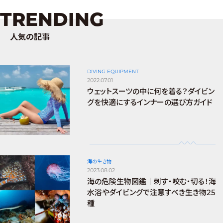
TRENDING
人気の記事
DIVING EQUIPMENT
2022.07.01
ウェットスーツの中に何を着る？ダイビン
グを快適にするインナーの選び方ガイド
海の生き物
2023.08.02
海の危険生物図鑑｜刺す・咬む・切る！海
水浴やダイビングで注意すべき生き物25
種