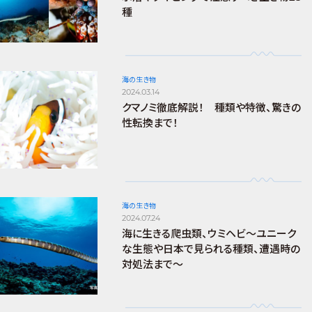
種
海の生き物
2024.03.14
クマノミ徹底解説！ 種類や特徴、驚きの
性転換まで！
海の生き物
2024.07.24
海に生きる爬虫類、ウミヘビ～ユニーク
な生態や日本で見られる種類、遭遇時の
対処法まで～