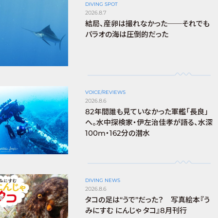
DIVING SPOT
2026.8.7
結局、産卵は撮れなかった──それでも
パラオの海は圧倒的だった
VOICE/REVIEWS
2026.8.6
82年間誰も見ていなかった軍艦「長良」
へ。水中探検家・伊左治佳孝が語る、水深
100m・162分の潜水
DIVING NEWS
2026.8.6
タコの足は“うで”だった？ 写真絵本『う
みにすむ にんじゃ タコ』8月刊行