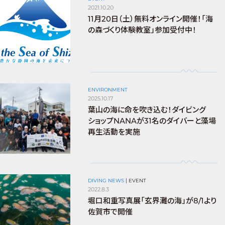
2021.10.20
11月20日（土）無料オンライン開催！「海
の森づくり体験教室」参加受付中！
ENVIRONMENT
2025.10.17
葉山の海に命を吹き込む！ダイビング
ショップNANAが31名のダイバーと藻場
再生活動を実施
DIVING NEWS
|
EVENT
2022.8.3
堀口和重写真展「玄界灘の海」が8/1より
佐賀市で開催