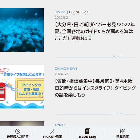
DIVING
|
DIVING SPOT
2022.8.2
【大分県・田ノ浦】ダイバー必見！2022年
夏、全国各地のガイドたちが薦める海は
ここだ！ 連載No.6
DIVING NEWS
2024.12.5
【質問・相談募集中】毎月第２・第４木曜
日21時からはインスタライブ！ ダイビング
の話を楽しもう
TOPICS
2020.10.27
[編集部あつもり日記] お部屋を水族館
最近読んだ記事
PICKUP記事
BLUE Mag
連載記事