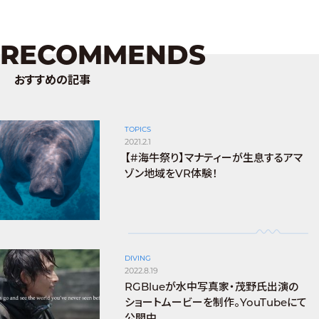
RECOMMENDS
おすすめの記事
TOPICS
2021.2.1
【#海牛祭り】マナティーが生息するアマ
ゾン地域をVR体験！
DIVING
2022.8.19
RGBlueが水中写真家・茂野氏出演の
ショートムービーを制作。YouTubeにて
公開中