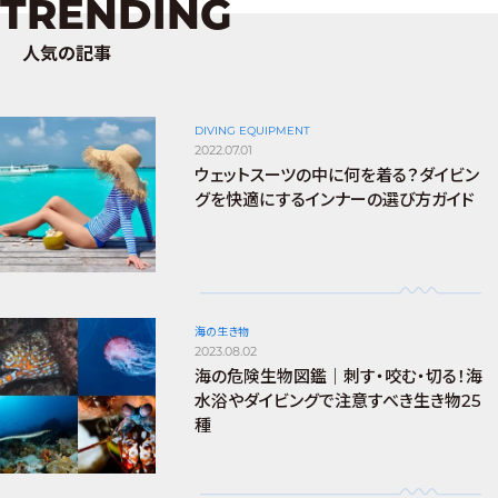
TRENDING
人気の記事
DIVING EQUIPMENT
2022.07.01
ウェットスーツの中に何を着る？ダイビン
グを快適にするインナーの選び方ガイド
海の生き物
2023.08.02
海の危険生物図鑑｜刺す・咬む・切る！海
水浴やダイビングで注意すべき生き物25
種