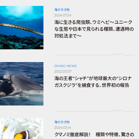
海の生き物
2024.07.24
海に生きる爬虫類、ウミヘビ～ユニーク
な生態や日本で見られる種類、遭遇時の
対処法まで～
DIVING NEWS
2022.03.07
海の王者“シャチ”が地球最大の“シロナ
ガスクジラ”を捕食する、世界初の報告
海の生き物
2024.03.14
クマノミ徹底解説！ 種類や特徴、驚きの