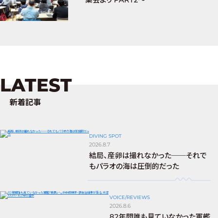
LATEST
新着記事
DIVING SPOT
2026.8.7
結局、産卵は撮れなかった──それで
もパラオの海は圧倒的だった
VOICE/REVIEWS
2026.8.6
82年間誰も見ていなかった軍艦