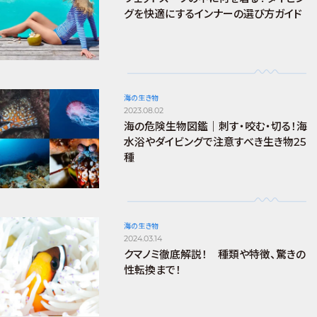
グを快適にするインナーの選び方ガイド
海の生き物
2023.08.02
海の危険生物図鑑｜刺す・咬む・切る！海
水浴やダイビングで注意すべき生き物25
種
海の生き物
2024.03.14
クマノミ徹底解説！ 種類や特徴、驚きの
性転換まで！