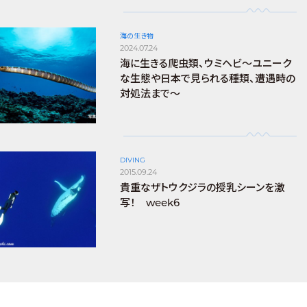
海の生き物
2024.07.24
海に生きる爬虫類、ウミヘビ～ユニーク
な生態や日本で見られる種類、遭遇時の
対処法まで～
DIVING
2015.09.24
貴重なザトウクジラの授乳シーンを激
写！ week6