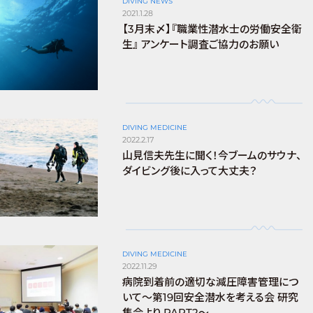
DIVING NEWS
2021.1.28
【3月末〆】『職業性潜水士の労働安全衛
生』 アンケート調査ご協力のお願い
DIVING MEDICINE
2022.2.17
山見信夫先生に聞く！今ブームのサウナ、
ダイビング後に入って大丈夫？
DIVING MEDICINE
2022.11.29
病院到着前の適切な減圧障害管理につ
いて～第19回安全潜水を考える会 研究
集会より PART2～