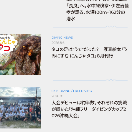
「長良」へ。水中探検家・伊左治佳
孝が語る、水深100m・162分の
潜水
DIVING NEWS
2026.8.6
タコの足は“うで”だった？ 写真絵本『う
みにすむ にんじゃ タコ』8月刊行
SKIN DIVING / FREEDIVING
2026.8.5
大会デビューは約半数。それぞれの挑戦
が輝いた「沖縄フリーダイビングカップ2
026沖縄大会」