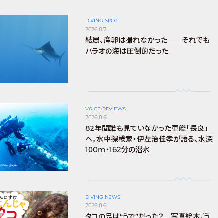
DIVING SPOT
2026.8.7
結局、産卵は撮れなかった──それでも
パラオの海は圧倒的だった
VOICE/REVIEWS
2026.8.6
82年間誰も見ていなかった軍艦「長良」
へ。水中探検家・伊左治佳孝が語る、水深
100m・162分の潜水
DIVING NEWS
2026.8.6
タコの足は“うで”だった？ 写真絵本『う