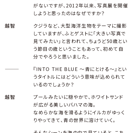
がないですが、2012年以来、写真展を開催
しようと思ったのはなぜですか？
越智
クジラなど、大型海洋生物をテーマに撮影
していますが、ふとゲストに「大きい写真で
見てみたい」と言われて、ちょうど50歳とい
う節目の歳ということもあって、初めて自
分でやろうと思いました。
―――
『INTO THE BLUE ～青にとける～』とい
うタイトルにはどういう意味が込められて
いるのでしょうか？
越智
プールみたいに穏やかで、ホワイトサンド
が広がる美しいバハマの海。
なめらかな海を滑るようにイルカがゆっく
りやってきて、青の世界に溶けていく。
そんなシーンを海の中で見ていると、こち