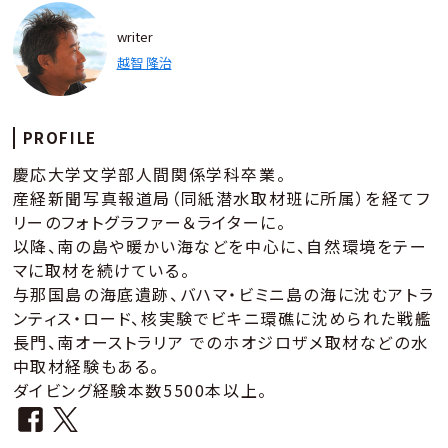
writer
越智 隆治
PROFILE
慶応大学文学部人間関係学科卒業。
産経新聞写真報道局（同紙潜水取材班に所属）を経てフ
リーのフォトグラファー＆ライターに。
以降、南の島や暖かい海などを中心に、自然環境をテー
マに取材を続けている。
与那国島の海底遺跡、バハマ・ビミニ島の海に沈むアトラ
ンティス・ロード、核実験でビキニ環礁に沈められた戦艦
長門、南オーストラリア でのホオジロザメ取材などの水
中取材経験もある。
ダイビング経験本数5500本以上。