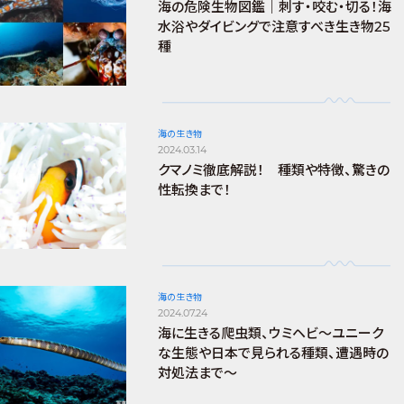
海の危険生物図鑑｜刺す・咬む・切る！海
水浴やダイビングで注意すべき生き物25
種
海の生き物
2024.03.14
クマノミ徹底解説！ 種類や特徴、驚きの
性転換まで！
海の生き物
2024.07.24
海に生きる爬虫類、ウミヘビ～ユニーク
な生態や日本で見られる種類、遭遇時の
対処法まで～