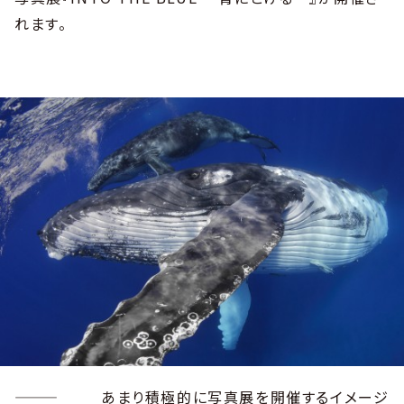
れます。
―――
あまり積極的に写真展を開催するイメージ