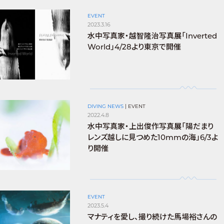
EVENT
2023.3.16
水中写真家・越智隆治写真展「Inverted
World」4/28より東京で開催
DIVING NEWS
|
EVENT
2022.4.8
水中写真家・上出俊作写真展「陽だまり
レンズ越しに見つめた10mmの海」6/3よ
り開催
EVENT
2023.5.4
マナティを愛し、撮り続けた馬場裕さんの