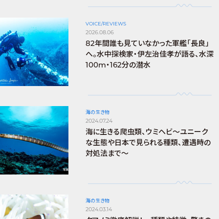
VOICE/REVIEWS
2026.08.06
82年間誰も見ていなかった軍艦「長良」
へ。水中探検家・伊左治佳孝が語る、水深
100m・162分の潜水
海の生き物
2024.07.24
海に生きる爬虫類、ウミヘビ～ユニーク
な生態や日本で見られる種類、遭遇時の
対処法まで～
海の生き物
2024.03.14