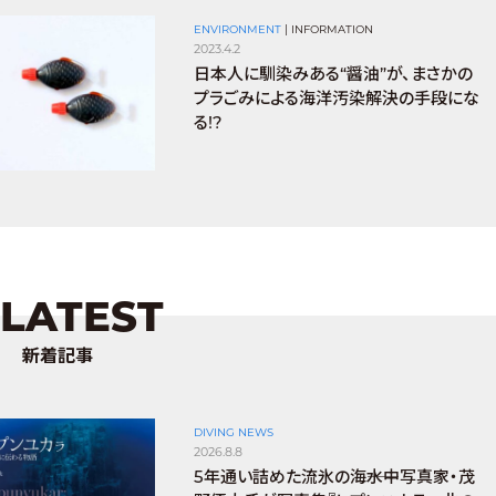
ENVIRONMENT
|
INFORMATION
2023.4.2
日本人に馴染みある“醤油”が、まさかの
プラごみによる海洋汚染解決の手段にな
る!?
LATEST
新着記事
DIVING NEWS
2026.8.8
5年通い詰めた流氷の海――水中写真家・茂