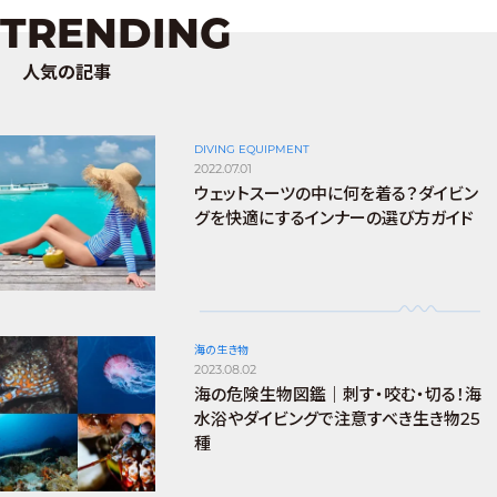
TRENDING
人気の記事
DIVING EQUIPMENT
2022.07.01
ウェットスーツの中に何を着る？ダイビン
グを快適にするインナーの選び方ガイド
海の生き物
2023.08.02
海の危険生物図鑑｜刺す・咬む・切る！海
水浴やダイビングで注意すべき生き物25
種