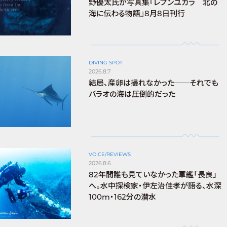
野優太氏が写真集『レプンユカラ 北の
海に伝わる物語』8月8日刊行
DIVING SPOT
2026.8.7
結局、産卵は撮れなかった──それでも
パラオの海は圧倒的だった
VOICE/REVIEWS
2026.8.6
82年間誰も見ていなかった軍艦「長良」
へ。水中探検家・伊左治佳孝が語る、水深
100m・162分の潜水