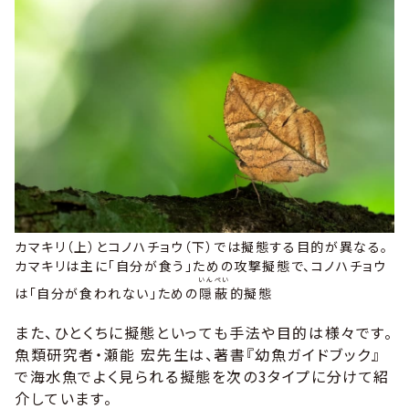
カマキリ（
上
）とコノハチョウ（
下
）では擬態する目的が異なる。
カマキリは主に「自分が食う」ための攻撃擬態で、コノハチョウ
いんぺい
は「自分が食われない」ための
隠蔽
的擬態
また、ひとくちに擬態といっても手法や目的は様々です。
魚類研究者・瀬能 宏先生は、著書『幼魚ガイドブック』
で海水魚でよく見られる擬態を次の3タイプに分けて紹
介しています。