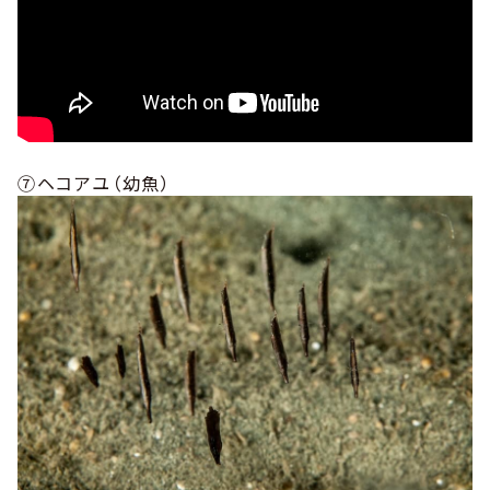
⑦ヘコアユ（幼魚）