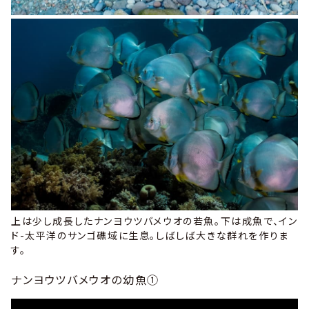
上
は少し成長したナンヨウツバメウオの若魚。
下
は成魚で、イン
ド-太平洋のサンゴ礁域に生息。しばしば大きな群れを作りま
す。
ナンヨウツバメウオの幼魚①