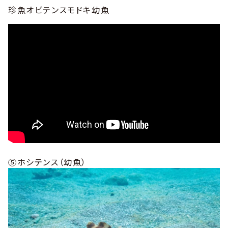
珍魚オビテンスモドキ幼魚
⑤ホシテンス（幼魚）