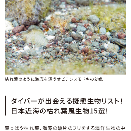
枯れ葉のように海底を漂うオビテンスモドキの幼魚
ダイバーが出会える擬態生物リスト！
日本近海の枯れ葉風生物15選！
葉っぱや枯れ葉、海藻の破片のフリをする海洋生物の中