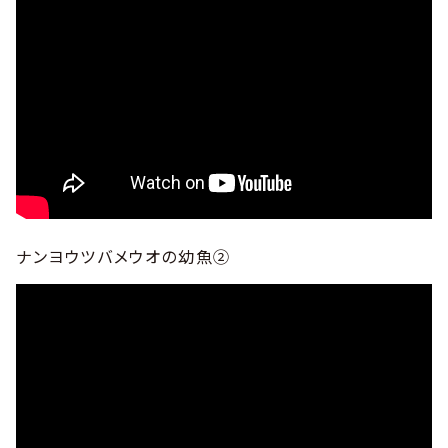
ナンヨウツバメウオの幼魚②