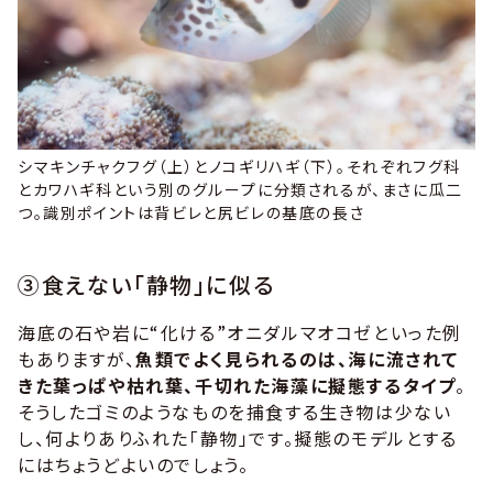
シマキンチャクフグ（
上
）とノコギリハギ（
下
）。それぞれフグ科
とカワハギ科という別のグループに分類されるが、まさに瓜二
つ。識別ポイントは背ビレと尻ビレの基底の長さ
③食えない「静物」に似る
海底の石や岩に“化ける”オニダルマオコゼといった例
もありますが、
魚類でよく見られるのは、海に流されて
きた葉っぱや枯れ葉、千切れた海藻に擬態するタイプ
。
そうしたゴミのようなものを捕食する生き物は少ない
し、何よりありふれた「静物」です。擬態のモデルとする
にはちょうどよいのでしょう。