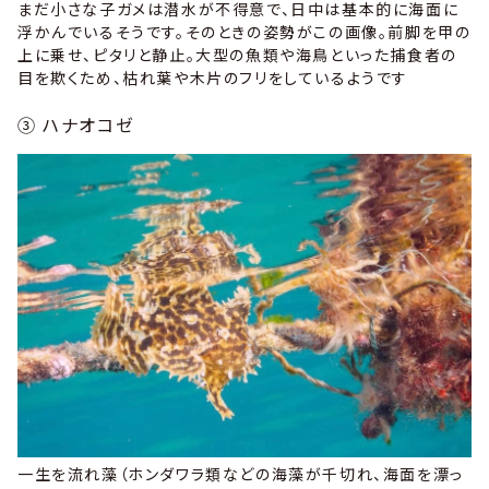
まだ小さな子ガメは潜水が不得意で、日中は基本的に海面に
浮かんでいるそうです。そのときの姿勢がこの画像。前脚を甲の
上に乗せ、ピタリと静止。大型の魚類や海鳥といった捕食者の
目を欺くため、枯れ葉や木片のフリをしているようです
③ ハナオコゼ
一生を流れ藻（ホンダワラ類などの海藻が千切れ、海面を漂っ