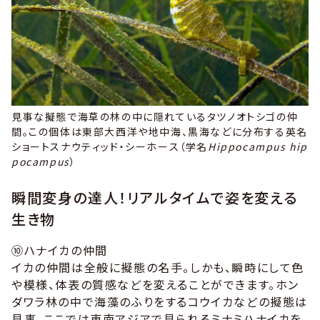
見事な擬態で海草の林の中に隠れているタツノオトシゴの仲
間。この個体は東部大西洋や地中海、黒海などに分布する英名
ショートスナウティッド・シーホース（学名
Hippocampus hip
pocampus
）
瞬間変身の達人！リアルタイムで姿を変える
生き物
⑩ハナイカの仲間
イカの仲間は全般に擬態の名手。しかも、瞬時にして色
や模様、体表の質感などを変えることができます。ホン
ダワラ林の中で海藻のふりをするコウイカなどの擬態は
見事。ここでは東南アジアで見られるミナミハナイカを