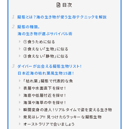
目次
擬態とは？海の生き物が使う生存テクニックを解説
擬態の種類。
海の生き物が選ぶサバイバル術
①食うために似る
②食えない「生物」に似る
③食えない「静物」に似る
ダイバーが出会える擬態生物リスト！
日本近海の枯れ葉風生物15選！
「枯れ葉」擬態で代表的な魚
表層や水面直下を探せ！
海底や低層付近を探せ！
海藻や海草の中を探せ！
瞬間変身の達人！リアルタイムで姿を変える生き物
発見はレア!! 見つけたらラッキーな擬態生物
オーストラリアで会いましょう