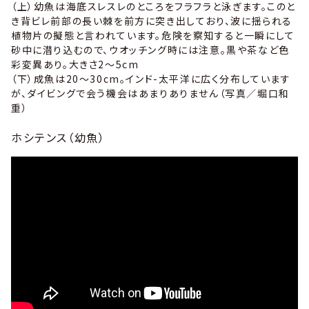
（
上
）幼魚は海底スレスレのところをフラフラと泳ぎます。このと
き背ビレ前部の長い棘を前方に突き出しており、波に揺られる
植物片の擬態と言われています。危険を察知すると一瞬にして
砂中に潜り込むので、ウオッチング時には注意。黒や茶など色
彩変異あり。大きさ2～5cm
（
下
）成魚は20～30cm。インド-太平洋に広く分布しています
が、ダイビングで会う機会はあまりありません（写真／堀口和
重）
ホシテンス（幼魚）