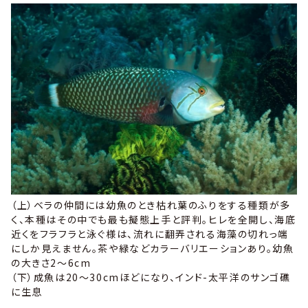
（
上
）ベラの仲間には幼魚のとき枯れ葉のふりをする種類が多
く、本種はその中でも最も擬態上手と評判。ヒレを全開し、海底
近くをフラフラと泳ぐ様は、流れに翻弄される海藻の切れっ端
にしか見えません。茶や緑などカラーバリエーションあり。幼魚
の大きさ2～6cm
（
下
）成魚は20～30cmほどになり、インド-太平洋のサンゴ礁
に生息