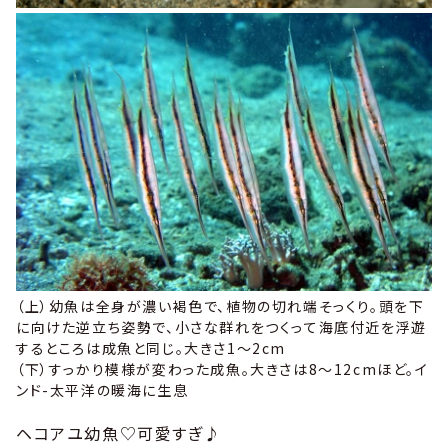
（
上
）幼魚は全身が濃い褐色で、植物の切れ端そっくり。頭を下
に向けた逆立ち姿勢で、小さな群れをつくって海底付近を浮遊
するところは成魚と同じ。大きさ1～2cm
（
下
）すっかり模様が変わった成魚。大きさは8～12cmほど。イ
ンド-太平洋の暖海に生息
ヘコアユ幼魚♡可愛すぎ♪