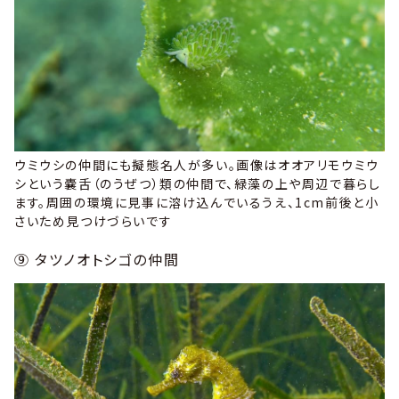
ウミウシの仲間にも擬態名人が多い。画像はオオアリモウミウ
シという嚢舌（のうぜつ）類の仲間で、緑藻の上や周辺で暮らし
ます。周囲の環境に見事に溶け込んでいるうえ、1cm前後と小
さいため見つけづらいです
⑨ タツノオトシゴの仲間