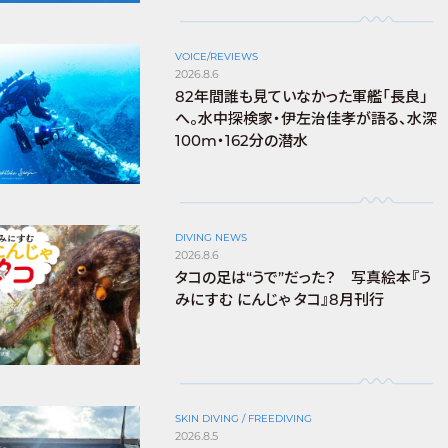
VOICE/REVIEWS
2026.8.6
82年間誰も見ていなかった軍艦「長良」
へ。水中探検家・伊左治佳孝が語る、水深
100m・162分の潜水
DIVING NEWS
2026.8.6
タコの足は“うで”だった？ 写真絵本『う
みにすむ にんじゃ タコ』8月刊行
SKIN DIVING / FREEDIVING
2026.8.5