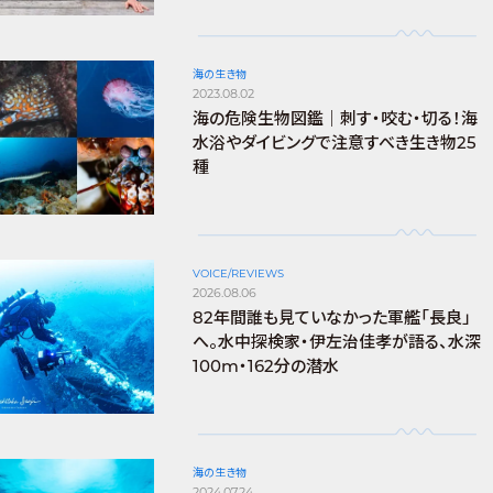
海の生き物
2023.08.02
海の危険生物図鑑｜刺す・咬む・切る！海
水浴やダイビングで注意すべき生き物25
種
VOICE/REVIEWS
2026.08.06
82年間誰も見ていなかった軍艦「長良」
へ。水中探検家・伊左治佳孝が語る、水深
100m・162分の潜水
海の生き物
2024.07.24