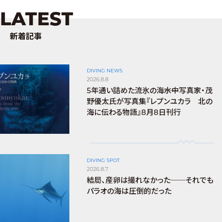
LATEST
新着記事
DIVING NEWS
2026.8.8
5年通い詰めた流氷の海――水中写真家・茂
野優太氏が写真集『レプンユカラ 北の
海に伝わる物語』8月8日刊行
DIVING SPOT
2026.8.7
結局、産卵は撮れなかった──それでも
パラオの海は圧倒的だった