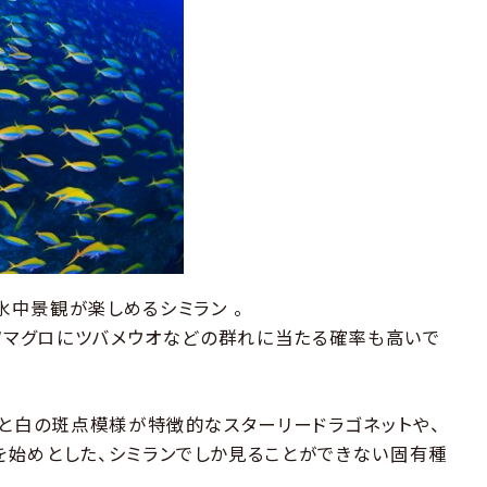
中景観が楽しめるシミラン 。
イソマグロにツバメウオなどの群れに当たる確率も高いで
赤と白の斑点模様が特徴的なスターリードラゴネットや、
始めとした、シミランでしか見ることができない固有種