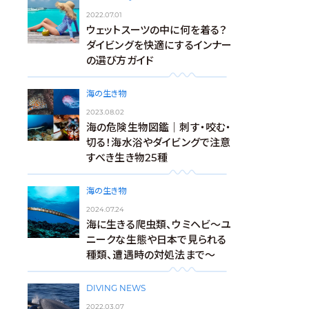
2022.07.01
ウェットスーツの中に何を着る？
ダイビングを快適にするインナー
の選び方ガイド
海の生き物
2023.08.02
海の危険生物図鑑｜刺す・咬む・
切る！海水浴やダイビングで注意
すべき生き物25種
海の生き物
2024.07.24
海に生きる爬虫類、ウミヘビ～ユ
ニークな生態や日本で見られる
種類、遭遇時の対処法まで～
DIVING NEWS
2022.03.07