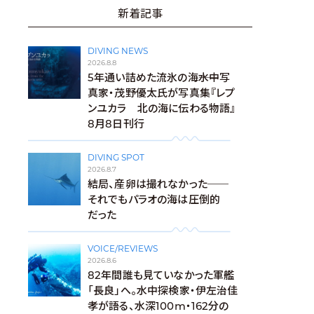
新着記事
DIVING NEWS
2026.8.8
5年通い詰めた流氷の海――水中写
真家・茂野優太氏が写真集『レプ
ンユカラ 北の海に伝わる物語』
8月8日刊行
DIVING SPOT
2026.8.7
結局、産卵は撮れなかった──
それでもパラオの海は圧倒的
だった
VOICE/REVIEWS
2026.8.6
82年間誰も見ていなかった軍艦
「長良」へ。水中探検家・伊左治佳
孝が語る、水深100m・162分の