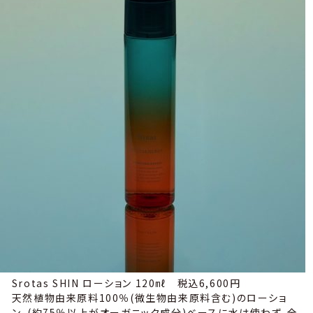
Srotas SHIN ローション 120㎖ 税込6,600円
天然植物由来原料100％(微生物由来原料含む)のローショ
ン。(約75％以上がオーガニック成分)ベースに水は使わず、全