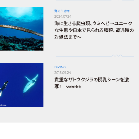
海の生き物
2024.07.24
海に生きる爬虫類、ウミヘビ～ユニーク
な生態や日本で見られる種類、遭遇時の
対処法まで～
DIVING
2015.09.24
貴重なザトウクジラの授乳シーンを激
写！ week6