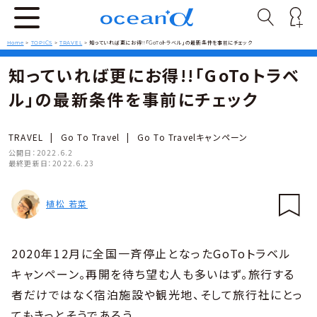
Home
>
TOPICS
>
TRAVEL
>
知っていれば更にお得!!「GoToトラベル」の最新条件を事前にチェック
知っていれば更にお得!!「GoToトラベ
ル」の最新条件を事前にチェック
TRAVEL
|
Go To Travel
|
Go To Travelキャンペーン
公開日：
2022.6.2
最終更新日：
2022.6.23
植松 若菜
2020年12月に全国一斉停止となったGoToトラベル
キャンペーン。再開を待ち望む人も多いはず。旅行する
者だけではなく宿泊施設や観光地、そして旅行社にとっ
てもきっとそうであろう。