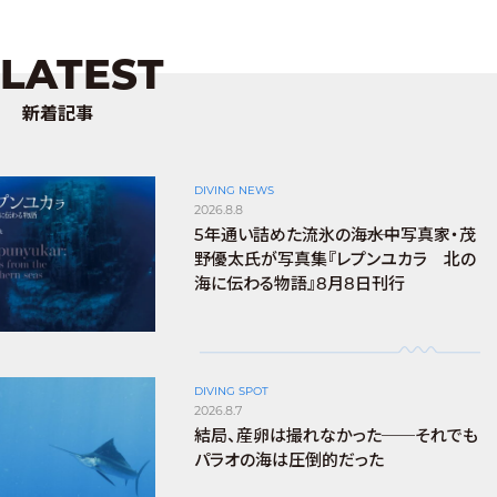
LATEST
新着記事
DIVING NEWS
2026.8.8
5年通い詰めた流氷の海――水中写真家・茂
野優太氏が写真集『レプンユカラ 北の
海に伝わる物語』8月8日刊行
DIVING SPOT
2026.8.7
結局、産卵は撮れなかった──それでも
パラオの海は圧倒的だった