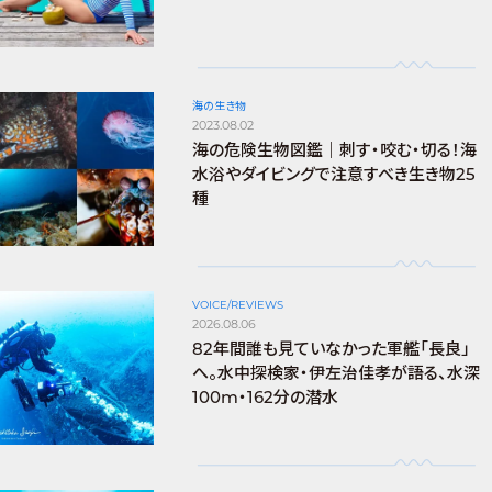
海の生き物
2023.08.02
海の危険生物図鑑｜刺す・咬む・切る！海
水浴やダイビングで注意すべき生き物25
種
VOICE/REVIEWS
2026.08.06
82年間誰も見ていなかった軍艦「長良」
へ。水中探検家・伊左治佳孝が語る、水深
100m・162分の潜水