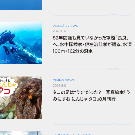
VOICE/REVIEWS
2026.8.6
82年間誰も見ていなかった軍艦「長良」
へ。水中探検家・伊左治佳孝が語る、水深
100m・162分の潜水
DIVING NEWS
2026.8.6
タコの足は“うで”だった？ 写真絵本『う
みにすむ にんじゃ タコ』8月刊行
SKIN DIVING / FREEDIVING