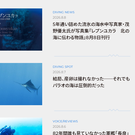
DIVING NEWS
2026.8.8
5年通い詰めた流氷の海――水中写真家・茂
野優太氏が写真集『レプンユカラ 北の
海に伝わる物語』8月8日刊行
DIVING SPOT
2026.8.7
結局、産卵は撮れなかった──それでも
パラオの海は圧倒的だった
VOICE/REVIEWS
2026.8.6
82年間誰も見ていなかった軍艦「長良」