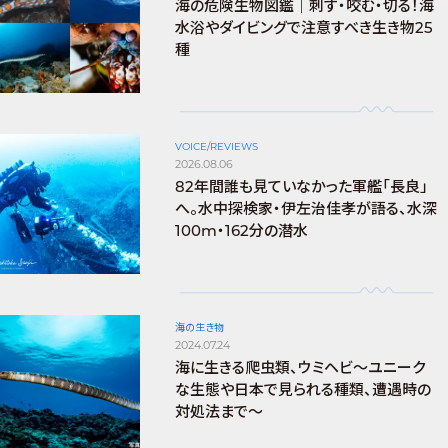
海の危険生物図鑑｜刺す・咬む・切る！海
水浴やダイビングで注意すべき生き物25
種
VOICE/REVIEWS
2026.08.06
82年間誰も見ていなかった軍艦「長良」
へ。水中探検家・伊左治佳孝が語る、水深
100m・162分の潜水
海の生き物
2024.07.24
海に生きる爬虫類、ウミヘビ～ユニーク
な生態や日本で見られる種類、遭遇時の
対処法まで～