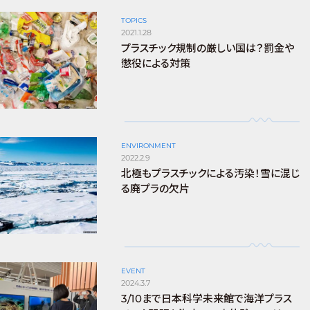
TOPICS
2021.1.28
プラスチック規制の厳しい国は？罰金や
懲役による対策
ENVIRONMENT
2022.2.9
北極もプラスチックによる汚染！雪に混じ
る廃プラの欠片
EVENT
2024.3.7
3/10まで日本科学未来館で海洋プラス