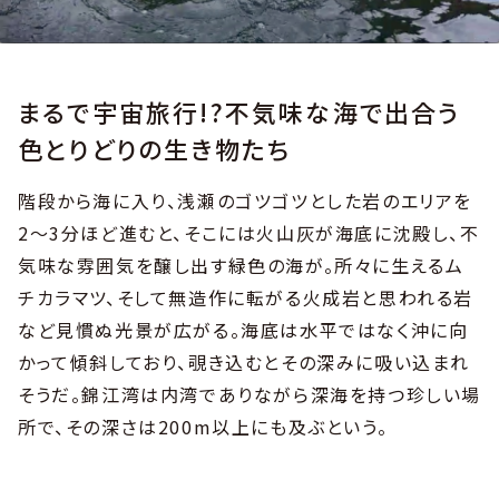
まるで宇宙旅行!?不気味な海で出合う
色とりどりの生き物たち
階段から海に入り、浅瀬のゴツゴツとした岩のエリアを
2〜3分ほど進むと、そこには火山灰が海底に沈殿し、不
気味な雰囲気を醸し出す緑色の海が。所々に生えるム
チカラマツ、そして無造作に転がる火成岩と思われる岩
など見慣ぬ光景が広がる。海底は水平ではなく沖に向
かって傾斜しており、覗き込むとその深みに吸い込まれ
そうだ。錦江湾は内湾でありながら深海を持つ珍しい場
所で、その深さは200m以上にも及ぶという。