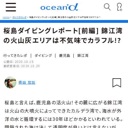
Home
>
行ってきたレポ
>
桜島ダイビングレポート[前編] 錦江湾の火山灰エリアは不気味でカラフル!?
桜島ダイビングレポート[前編] 錦江湾
の火山灰エリアは不気味でカラフル!?
行ってきたレポ
|
ダイビング
|
鹿児島
|
錦江湾
公開日：
2020.10.19
最終更新日：
2020.10.20
積田 彗加
桜島と言えば、鹿児島の活火山！その麓に広がる錦江湾
は火山の大噴火によってできたカルデラ湾で、海水が外
洋の水と循環するには30年ほどかかるといわれている。
閉鎖された海は決して透明度が良いとは言えないが、