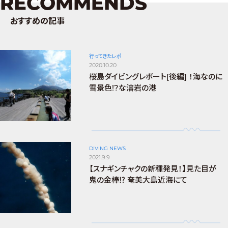
RECOMMENDS
おすすめの記事
行ってきたレポ
2020.10.20
桜島ダイビングレポート[後編] ！海なのに
雪景色!?な溶岩の港
DIVING NEWS
2021.9.9
【スナギンチャクの新種発見！】見た目が
鬼の金棒⁉︎ 奄美大島近海にて