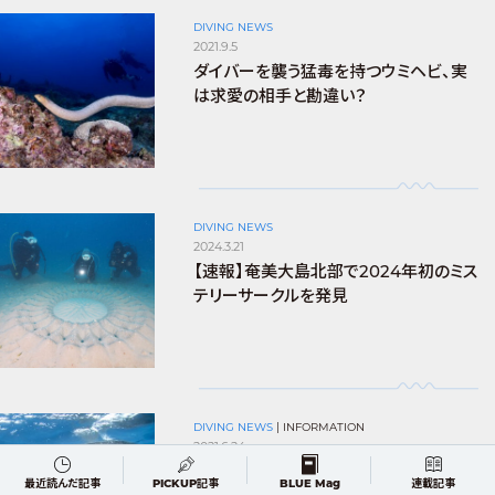
DIVING NEWS
2021.9.5
ダイバーを襲う猛毒を持つウミヘビ、実
は求愛の相手と勘違い？
DIVING NEWS
2024.3.21
【速報】奄美大島北部で2024年初のミス
テリーサークルを発見
DIVING NEWS
|
INFORMATION
2021.6.24
＜速報＞各地でジンベエラッシュ相次ぐ！
最近読んだ記事
PICKUP記事
BLUE Mag
連載記事