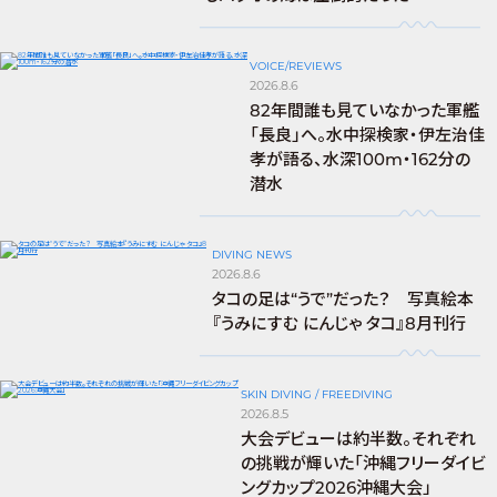
VOICE/REVIEWS
2026.8.6
82年間誰も見ていなかった軍艦
「長良」へ。水中探検家・伊左治佳
孝が語る、水深100m・162分の
潜水
DIVING NEWS
2026.8.6
タコの足は“うで”だった？ 写真絵本
『うみにすむ にんじゃ タコ』8月刊行
SKIN DIVING / FREEDIVING
2026.8.5
大会デビューは約半数。それぞれ
の挑戦が輝いた「沖縄フリーダイビ
ングカップ2026沖縄大会」