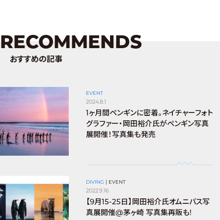
RECOMMENDS
おすすめの記事
EVENT
2024.8.1
1ヶ月間ペンギンに密着。ネイチャーフォト
グラファー・岡田裕介氏がペンギン写真
展開催！写真集も発売
DIVING
|
EVENT
2022.9.16
【9月15-25日】岡田裕介氏オムニバス写
真展開催@茅ヶ崎 写真集再販も!