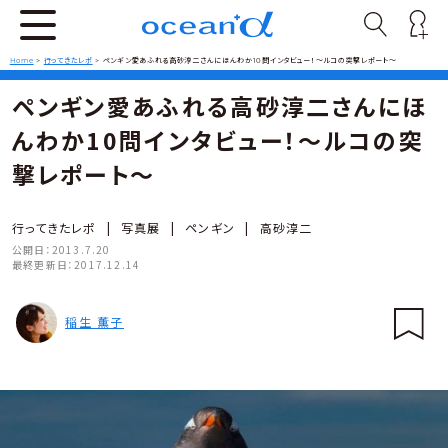
Home
>
行ってきたレポ
>
ペンギン愛あふれる高砂淳二さんにほんわか10問インタビュー！～ルコの突撃レポート～
ペンギン愛あふれる高砂淳二さんにほ
んわか10問インタビュー！～ルコの突
撃レポート～
行ってきたレポ
|
写真展
|
ペンギン
|
高砂淳二
公開日：
2013.7.20
最終更新日：
2017.12.14
稲生 薫子