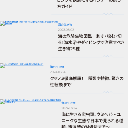
ビングを快適にするインナーの選び
方ガイド
海の生き物
2023.08.02
海の危険生物図鑑｜刺す・咬む・切
る！海水浴やダイビングで注意すべき
生き物25種
海の生き物
2024.03.14
クマノミ徹底解説！ 種類や特徴、驚きの
性転換まで！
海の生き物
2024.07.24
海に生きる爬虫類、ウミヘビ～ユ
ニークな生態や日本で見られる種
類、遭遇時の対処法まで～