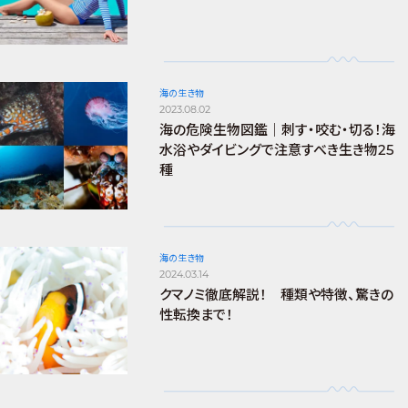
海の生き物
2023.08.02
海の危険生物図鑑｜刺す・咬む・切る！海
水浴やダイビングで注意すべき生き物25
種
海の生き物
2024.03.14
クマノミ徹底解説！ 種類や特徴、驚きの
性転換まで！