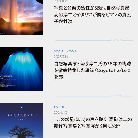
2021.11.29
写真と音楽の感性が交錯。自然写真家
高砂淳二とイタリアが誇るピアノの貴公
子が共演
SOCIAL NEWS
2023.3.14
自然写真家・高砂淳二氏の38年の軌跡
を徹底特集した雑誌『Coyote』 3/15に
発売
EVENT
2024.4.3
『この惑星(ほし)の声を聴く』高砂淳二の
新作写真集と写真展が4月に公開