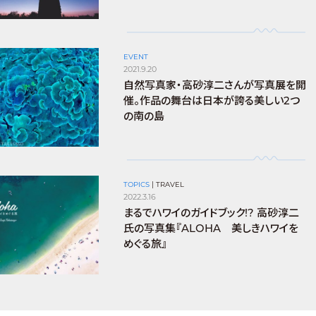
EVENT
2021.9.20
自然写真家・高砂淳二さんが写真展を開
催。作品の舞台は日本が誇る美しい2つ
の南の島
TOPICS
|
TRAVEL
2022.3.16
まるでハワイのガイドブック!? 高砂淳二
氏の写真集『ALOHA 美しきハワイを
めぐる旅』