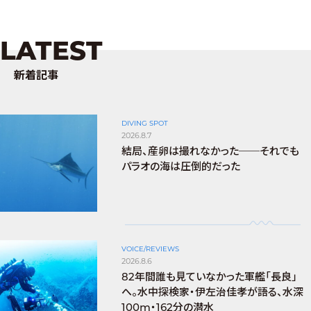
LATEST
新着記事
DIVING SPOT
2026.8.7
結局、産卵は撮れなかった──それでも
パラオの海は圧倒的だった
VOICE/REVIEWS
2026.8.6
82年間誰も見ていなかった軍艦「長良」
へ。水中探検家・伊左治佳孝が語る、水深
100m・162分の潜水