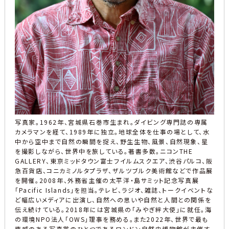
写真家。1962年、宮城県石巻市生まれ。ダイビング専門誌の専属
カメラマンを経て、1989年に独立。地球全体を仕事の場として、水
中から空中まで自然の瞬間を捉え、野生生物、風景、自然現象、星
を撮影しながら、世界中を旅している。著書多数。ニコンTHE
GALLERY、東京ミッドタウン富士フイルムスクエア、渋谷パルコ、阪
急百貨店、コニカミノルタプラザ、ザルツブルク美術館などで作品展
を開催。2008年、外務省主催の太平洋・島サミット記念写真展
「Pacific Islands」を担当。テレビ、ラジオ、雑誌、トークイベントな
ど幅広いメディアに出演し、自然への思いや自然と人間との関係を
伝え続けている。2018年には宮城県の「みやぎ絆大使」に就任。海
の環境NPO法人「OWS」理事を務める。また2022年、世界で最も
権威のある写真賞のひとつであるロンドン自然史博物館が主催す