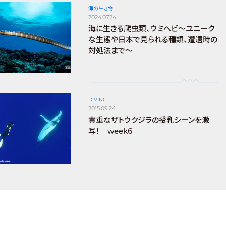
海の生き物
2024.07.24
海に生きる爬虫類、ウミヘビ～ユニーク
な生態や日本で見られる種類、遭遇時の
対処法まで～
DIVING
2015.09.24
貴重なザトウクジラの授乳シーンを激
写！ week6