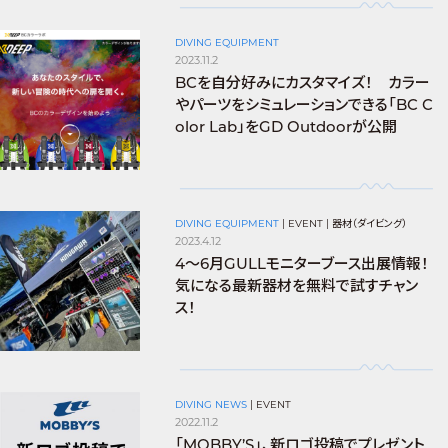
DIVING EQUIPMENT
2023.11.2
BCを自分好みにカスタマイズ！ カラー
やパーツをシミュレーションできる「BC C
olor Lab」をGD Outdoorが公開
DIVING EQUIPMENT
|
EVENT
|
器材（ダイビング）
2023.4.12
4〜6月GULLモニターブース出展情報！
気になる最新器材を無料で試すチャン
ス！
DIVING NEWS
|
EVENT
2022.11.2
「MOBBY’S」、新ロゴ投稿でプレゼント