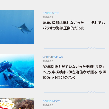
DIVING SPOT
2026.8.7
結局、産卵は撮れなかった──それでも
パラオの海は圧倒的だった
VOICE/REVIEWS
2026.8.6
82年間誰も見ていなかった軍艦「長良」
へ。水中探検家・伊左治佳孝が語る、水深
100m・162分の潜水
DIVING NEWS
2026.8.6