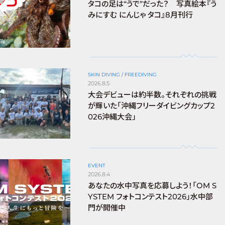
タコの足は“うで”だった？ 写真絵本『う
みにすむ にんじゃ タコ』8月刊行
SKIN DIVING / FREEDIVING
2026.8.5
大会デビューは約半数。それぞれの挑戦
が輝いた「沖縄フリーダイビングカップ2
026沖縄大会」
EVENT
2026.8.4
あなたの水中写真を応募しよう！「OM S
YSTEM フォトコンテスト2026」水中部
門が開催中