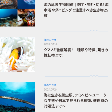
海の危険生物図鑑｜刺す・咬む・切る！海
水浴やダイビングで注意すべき生き物25
種
海の生き物
2024.03.14
クマノミ徹底解説！ 種類や特徴、驚きの
性転換まで！
海の生き物
2024.07.24
海に生きる爬虫類、ウミヘビ～ユニーク
な生態や日本で見られる種類、遭遇時の
対処法まで～