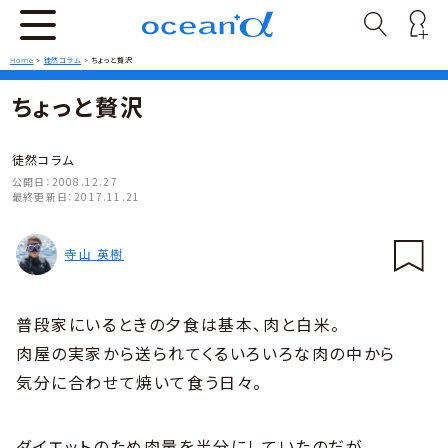
Home
>
徒然コラム
>
ちょっと贅沢
ちょっと贅沢
徒然コラム
公開日：
2008.12.27
最終更新日：
2017.11.21
寺山 英樹
普段家にいるときの夕食は基本、肉と白米。
肉屋の実家から送られてくるいろいろな肉の中から
気分に合わせて焼いて食う日々。
ダイエットのため肉量を半分にしていたのだが、