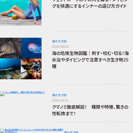
グを快適にするインナーの選び方ガイド
海の生き物
2023.08.02
海の危険生物図鑑｜刺す・咬む・切る！海
水浴やダイビングで注意すべき生き物25
種
海の生き物
2024.03.14
クマノミ徹底解説！ 種類や特徴、驚きの
性転換まで！
海の生き物