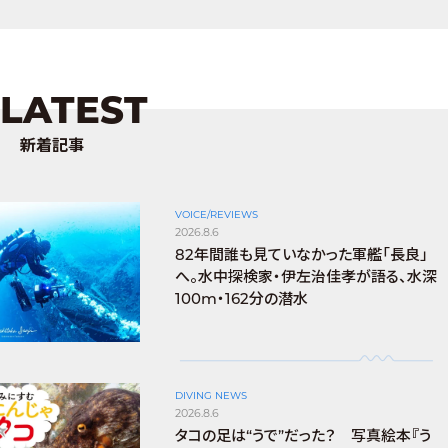
LATEST
新着記事
VOICE/REVIEWS
2026.8.6
82年間誰も見ていなかった軍艦「長良」
へ。水中探検家・伊左治佳孝が語る、水深
100m・162分の潜水
DIVING NEWS
2026.8.6
タコの足は“うで”だった？ 写真絵本『う