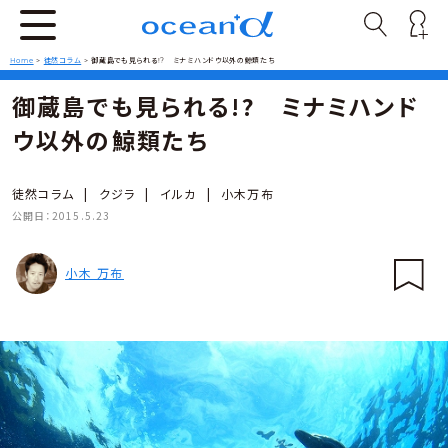
Home
>
徒然コラム
>
御蔵島でも見られる!? ミナミハンドウ以外の鯨類たち
御蔵島でも見られる!? ミナミハンド
ウ以外の鯨類たち
徒然コラム
|
クジラ
|
イルカ
|
小木万布
公開日：
2015.5.23
小木 万布