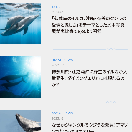
EVENT
2023.7.5
「御蔵島のイルカ、沖縄・奄美のクジラの
愛情と激しさ」をテーマとした水中写真
展が恵比寿で8/8より開催
DIVING NEWS
2022.1.13
神奈川県・江之浦沖に野生のイルカが大
量発生！ダイビングエリアには現れるの
か？
SOCIAL NEWS
2023.1.8
なぜかジャングルでクジラを発見！アマゾ
ンで起こったミステリー