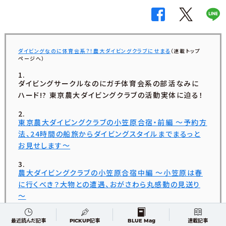
ダイビングなのに体育会系？！農大ダイビングクラブにせまる
（連載トップ
ページへ）
ダイビングサークルなのにガチ体育会系の部活なみに
ハード!? 東京農大ダイビングクラブの活動実体に迫る！
東京農大ダイビングクラブの小笠原合宿・前編 〜予約方
法、24時間の船旅からダイビングスタイルまでまるっと
お見せします〜
農大ダイビングクラブの小笠原合宿中編 ～小笠原は春
に行くべき？大物との遭遇、おがさわら丸感動の見送り
～
最近読んだ記事
PICKUP記事
BLUE Mag
連載記事
農大ダイビングクラブの小笠原合宿【最終編】 ～ドルフィ