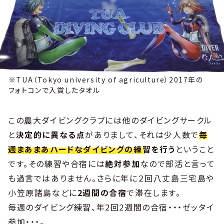
※TUA（Tokyo university of agriculture）2017年の
フォトコンで入賞したタオル
この農大ダイビングクラブには他のダイビングサークル
と
決定的に異なる点
がありまして、それは少人数で
毎
週まあまあハードなダイビングの練習を行う
ということ
です。その練習や合宿には
絶対参加
なので部活と言って
も過言ではありません。さらに年に２回八丈島三宅島や
小笠原諸島などに
2週間の合宿
で滞在します。
毎週のダイビング練習、年2回2週間の合宿・・・ゼッタイ
参加・・・。