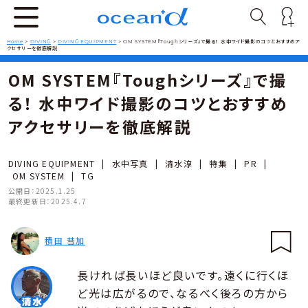
Home
>
DIVING
>
DIVING EQUIPMENT
>
OM SYSTEM『Toughシリーズ』で撮る！ 水中ワイド撮影のコツとおすすめア
クセサリーを徹底解説
OM SYSTEM『Toughシリーズ』で撮
る！ 水中ワイド撮影のコツとおすすめ
アクセサリーを徹底解説
DIVING EQUIPMENT
|
水中写真
|
清水淳
|
特集
|
PR
|
OM SYSTEM
|
TG
公開日：
2025.1.25
最終更新日：
2025.4.7
積田 彗加
長ければ長いほど良いです。遠くに行くほ
ど光は広がるので、なるべく後ろの方から