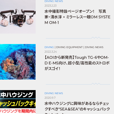
DIVING NEWS
2023.2.23
水中撮影特設ページオープン！ 写真
家・清水淳 × ミラーレス一眼OM SYSTE
M OM-1
DIVING
|
DIVING EQUIPMENT
|
DIVING NEWS
2022.3.24
【AOIから新発売】Tough TG-6やOM-
D E-M5向け、超小型/高性能のストロボ
がスゴイ！
DIVING NEWS
2020.9.7
水中ハウジングに興味があるならチェッ
クすべき“SEA＆SEA”のキャッシュバック