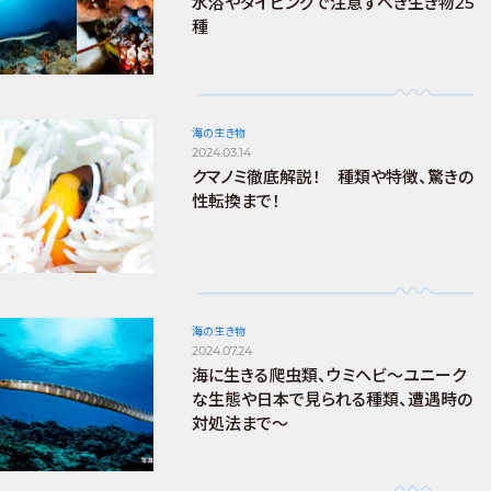
水浴やダイビングで注意すべき生き物25
種
海の生き物
2024.03.14
クマノミ徹底解説！ 種類や特徴、驚きの
性転換まで！
海の生き物
2024.07.24
海に生きる爬虫類、ウミヘビ～ユニーク
な生態や日本で見られる種類、遭遇時の
対処法まで～