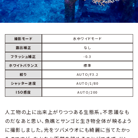
撮影モード
水中ワイドモード
露出補正
なし
フラッシュ補正
-0.3
ホワイトバランス
標準
絞り
AUTO/F3.2
シャッター速度
AUTO/1/80
ISO感度
AUTO/200
人工物の上に出来上がりつつある生態系。不思議なも
のだなあと思い、魚礁とサンゴと生き物全体が映るよう
に撮影しました。光をツバメウオにも綺麗に当てたかっ