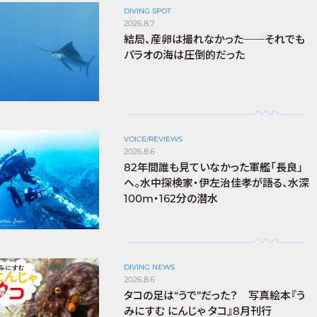
DIVING SPOT
2026.8.7
結局、産卵は撮れなかった──それでも
パラオの海は圧倒的だった
VOICE/REVIEWS
2026.8.6
82年間誰も見ていなかった軍艦「長良」
へ。水中探検家・伊左治佳孝が語る、水深
100m・162分の潜水
DIVING NEWS
2026.8.6
タコの足は“うで”だった？ 写真絵本『う
みにすむ にんじゃ タコ』8月刊行