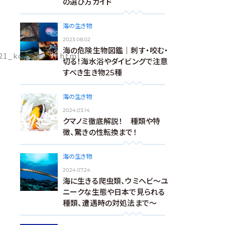
の選び方ガイド
海の生き物
2023.08.02
海の危険生物図鑑｜刺す・咬む・
821_kouatsu_1.html
切る！海水浴やダイビングで注意
すべき生き物25種
海の生き物
2024.03.14
クマノミ徹底解説！ 種類や特
徴、驚きの性転換まで！
海の生き物
2024.07.24
海に生きる爬虫類、ウミヘビ～ユ
ニークな生態や日本で見られる
種類、遭遇時の対処法まで～