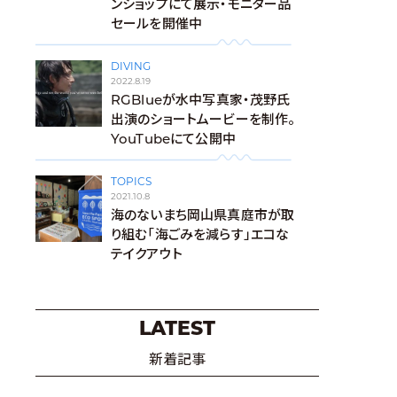
ンショップにて展示・モニター品
セールを開催中
DIVING
2022.8.19
RGBlueが水中写真家・茂野氏
出演のショートムービーを制作。
YouTubeにて公開中
TOPICS
2021.10.8
海のないまち岡山県真庭市が取
り組む「海ごみを減らす」エコな
テイクアウト
LATEST
新着記事