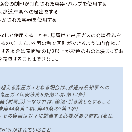
協会の刻印が打刻された容器・バルブを使用する
、都道府県への届出をする
示がされた容器を使用する
なしで使用することや、無届けで高圧ガスの充填行為を
るのだ。また、外面の色で区別ができるように内容物ご
する場合は表面積の1/2以上が灰色のものと決まってお
を充填することはできない。
を超える高圧ガスとなる場合は、都道府県知事への
高圧ガス保安法第５条第２項、第12条）
器（附属品）でなければ、譲渡・引き渡しをすること
第44条第１項、第49条の2第１項）
、その容器は以下に該当する必要があります。（高圧
刻印等がされていること