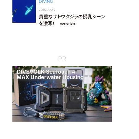
DIVING
2015.09.24
貴重なザトウクジラの授乳シーン
を激写！ week6
PR