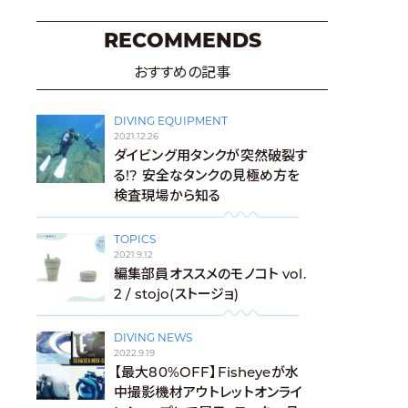
RECOMMENDS
おすすめの記事
DIVING EQUIPMENT
2021.12.26
ダイビング用タンクが突然破裂す
る!? 安全なタンクの見極め方を
検査現場から知る
TOPICS
2021.9.12
編集部員オススメのモノコト vol.
2 / stojo(ストージョ)
DIVING NEWS
2022.9.19
【最大80%OFF】Fisheyeが水
中撮影機材アウトレットオンライ