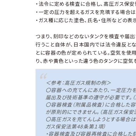
・法令に定める検査に合格し、高圧ガス保安
・一定の圧力を超えるガスを充填する場合は
・ガス種に応じた塗色、氏名・住所などの表
つまり、刻印などのないタンクを検査や届出
行うこと自体が、日本国内では法令違反とな
とに容器の色が定められている。空気を使用
り、赤や黄色といった違う色のタンクに空気
＜参考：高圧ガス規制の例＞
〇容器への充てんにあたり、一定圧力
届出及び技術基準の遵守が必要です。（
〇容器検査（附属品検査）に合格した容
が原則的にできません。（高圧ガス保安法
〇高圧ガスを充てんしようとする場合は
ガス保安法第48条第１項）
・容器検査及び容器再検査に合格した