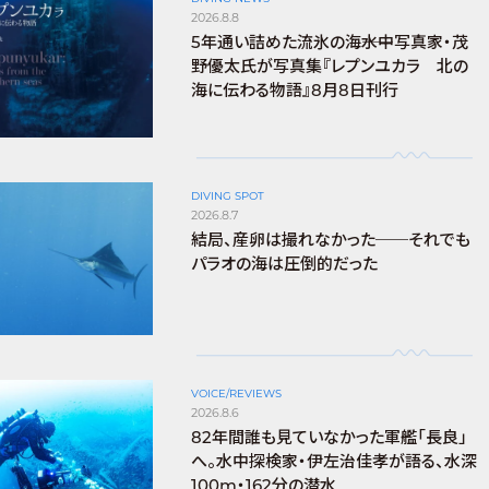
2026.8.8
5年通い詰めた流氷の海――水中写真家・茂
野優太氏が写真集『レプンユカラ 北の
海に伝わる物語』8月8日刊行
DIVING SPOT
2026.8.7
結局、産卵は撮れなかった──それでも
パラオの海は圧倒的だった
VOICE/REVIEWS
2026.8.6
82年間誰も見ていなかった軍艦「長良」
へ。水中探検家・伊左治佳孝が語る、水深
100m・162分の潜水