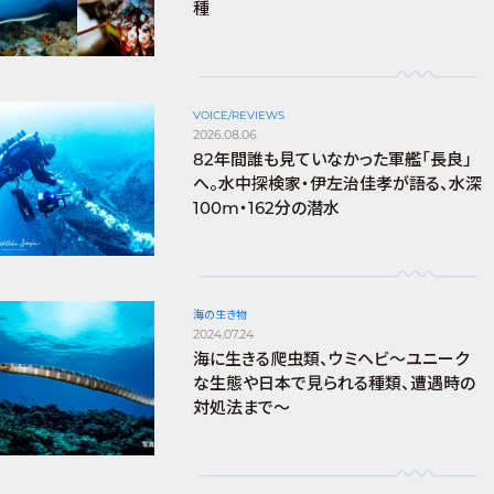
種
VOICE/REVIEWS
2026.08.06
82年間誰も見ていなかった軍艦「長良」
へ。水中探検家・伊左治佳孝が語る、水深
100m・162分の潜水
海の生き物
2024.07.24
海に生きる爬虫類、ウミヘビ～ユニーク
な生態や日本で見られる種類、遭遇時の
対処法まで～