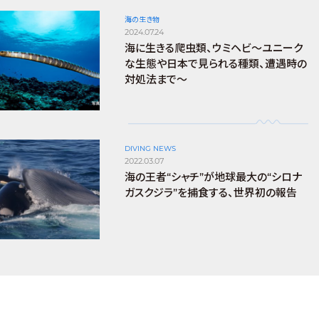
海の生き物
2024.07.24
海に生きる爬虫類、ウミヘビ～ユニーク
な生態や日本で見られる種類、遭遇時の
対処法まで～
DIVING NEWS
2022.03.07
海の王者“シャチ”が地球最大の“シロナ
ガスクジラ”を捕食する、世界初の報告