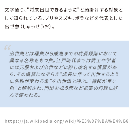
文字通り、“将来出世できるように”と願掛けする対象と
して知られている、ブリやスズキ、ボラなどを代表とした
出世魚（しゅっせうお）。
出世魚とは稚魚から成魚までの成長段階において
異なる名称をもつ魚。江戸時代までは武士や学者
には元服および出世などに際し改名する慣習があ
り、その慣習になぞらえ“成長に伴って出世するよう
に名称が変わる魚”を出世魚と呼ぶ。“縁起が良い
魚”と解釈され、門出を祝う席など祝宴の料理に好
んで使われる。
https://ja.wikipedia.org/wiki/%E5%87%BA%E4