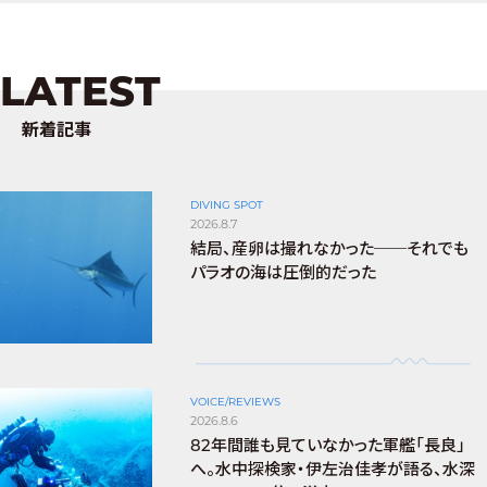
LATEST
新着記事
DIVING SPOT
2026.8.7
結局、産卵は撮れなかった──それでも
パラオの海は圧倒的だった
VOICE/REVIEWS
2026.8.6
82年間誰も見ていなかった軍艦「長良」
へ。水中探検家・伊左治佳孝が語る、水深