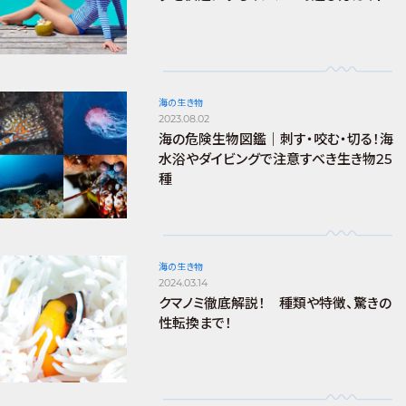
海の生き物
2023.08.02
海の危険生物図鑑｜刺す・咬む・切る！海
水浴やダイビングで注意すべき生き物25
種
海の生き物
2024.03.14
クマノミ徹底解説！ 種類や特徴、驚きの
性転換まで！