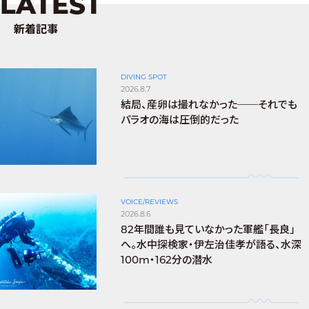
LATEST
新着記事
DIVING SPOT
2026.8.7
結局、産卵は撮れなかった──それでも
パラオの海は圧倒的だった
VOICE/REVIEWS
2026.8.6
82年間誰も見ていなかった軍艦「長良」
へ。水中探検家・伊左治佳孝が語る、水深
100m・162分の潜水