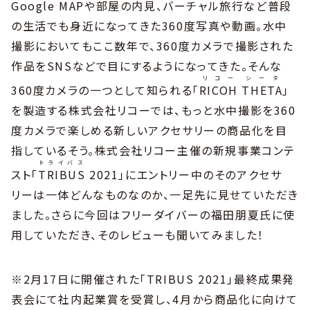
Google MAPや部屋の内見、バーチャル旅行など普段
の生活でも身近になってきた360度写真や動画。水中
撮影においてもここ数年で、360度カメラで撮影された
作品をSNSなどで目にするようになってきた。そんな
リコー
シータ
360度カメラの一つとして知られる「
RICOH
THETA
」
を製造する株式会社リコーでは、もっと水中撮影を360
度カメラで楽しめる新しいアクセサリーの商品化を目
指しているそう。株式会社リコー主催の新規事業コンテ
トライバス
スト「
TRIBUS
2021」にエントリー中のそのアクセサ
リーは一体どんなものなのか、一足先に見せていただき
ました。さらに今回はフリーダイバーの福田朋夏氏に使
用していただき、そのレビューも聞いてみました！
※2月17日に開催された「TRIBUS 2021」最終成果発
表会にて社内起業賞を受賞し、4月から商品化に向けて