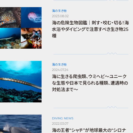
海の生き物
2023.08.02
海の危険生物図鑑｜刺す・咬む・切る！海
水浴やダイビングで注意すべき生き物25
種
海の生き物
2024.07.24
海に生きる爬虫類、ウミヘビ～ユニーク
な生態や日本で見られる種類、遭遇時の
対処法まで～
DIVING NEWS
2022.03.07
海の王者“シャチ”が地球最大の“シロナ