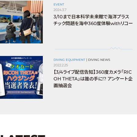
EVENT
2024.3.7
3/10まで日本科学未来館で海洋プラス
チック問題を海中360度体験withリコー
DIVING EQUIPMENT
|
DIVING NEWS
2022.2.25
【3/4ライブ配信告知】360度カメラ「RIC
OH THETA」は誰の手に!? アンケート企
画抽選会