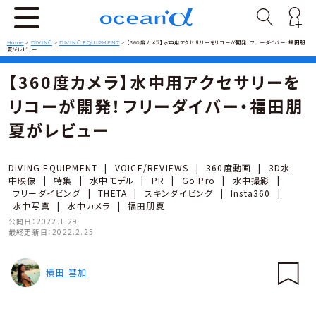
Home
>
DIVING
>
DIVING EQUIPMENT
>
【360度カメラ】水中用アクセサリーをリコーが開発！フリーダイバー・福田朋
夏がレビュー
【360度カメラ】水中用アクセサリーを
リコーが開発！フリーダイバー・福田朋
夏がレビュー
DIVING EQUIPMENT
|
VOICE/REVIEWS
|
360度動画
|
3D水
中映像
|
特集
|
水中モデル
|
PR
|
Go Pro
|
水中撮影
|
フリーダイビング
|
THETA
|
スキンダイビング
|
Insta360
|
水中写真
|
水中カメラ
|
福田朋夏
公開日：
2022.1.29
最終更新日：
2022.2.25
積田 彗加