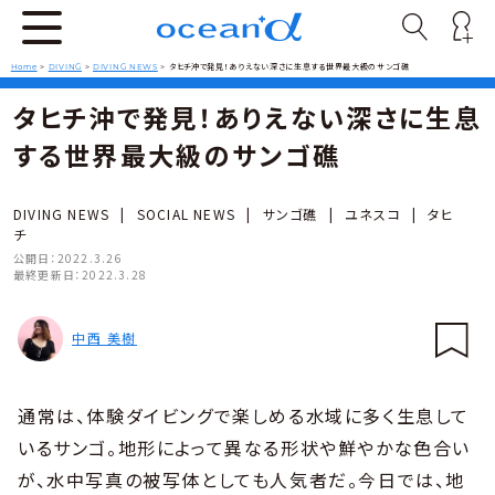
Home
>
DIVING
>
DIVING NEWS
>
タヒチ沖で発見！ありえない深さに生息する世界最大級のサンゴ礁
タヒチ沖で発見！ありえない深さに生息
する世界最大級のサンゴ礁
DIVING NEWS
|
SOCIAL NEWS
|
サンゴ礁
|
ユネスコ
|
タヒ
チ
公開日：
2022.3.26
最終更新日：
2022.3.28
中西 美樹
通常は、体験ダイビングで楽しめる水域に多く生息して
いるサンゴ。地形によって異なる形状や鮮やかな色合い
が、水中写真の被写体としても人気者だ。今日では、地