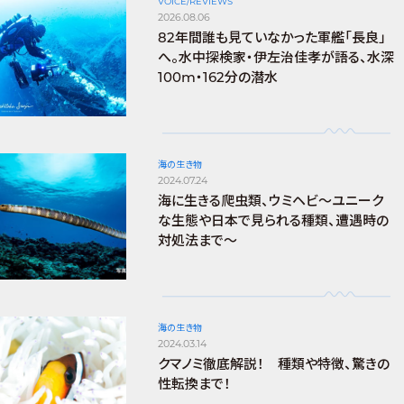
VOICE/REVIEWS
2026.08.06
82年間誰も見ていなかった軍艦「長良」
へ。水中探検家・伊左治佳孝が語る、水深
100m・162分の潜水
海の生き物
2024.07.24
海に生きる爬虫類、ウミヘビ～ユニーク
な生態や日本で見られる種類、遭遇時の
対処法まで～
海の生き物
2024.03.14
クマノミ徹底解説！ 種類や特徴、驚きの
性転換まで！