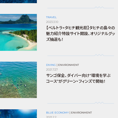
TRAVEL
2023.3.10
【ベルトラ×タヒチ観光局】タヒチの島々の
魅力紹介特設サイト開設、オリジナルグッ
ズ抽選も！
DIVING
|
ENVIRONMENT
2021.7.27
サンゴ保全、ダイバー向け“環境を学ぶ
コース”がグリーン・フィンズで開始！
BLUE ECONOMY
|
ENVIRONMENT
2021.2.2