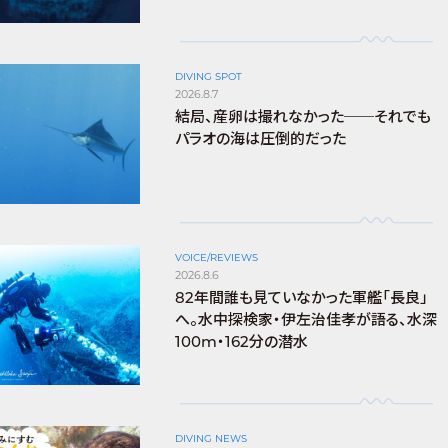
DIVING SPOT
2026.8.7
結局、産卵は撮れなかった──それでも
パラオの海は圧倒的だった
VOICE/REVIEWS
2026.8.6
82年間誰も見ていなかった軍艦「長良」
へ。水中探検家・伊左治佳孝が語る、水深
100m・162分の潜水
DIVING NEWS