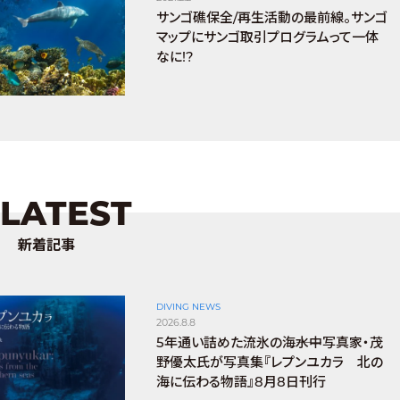
サンゴ礁保全/再生活動の最前線。サンゴ
マップにサンゴ取引プログラムって一体
なに!?
LATEST
新着記事
DIVING NEWS
2026.8.8
5年通い詰めた流氷の海――水中写真家・茂
野優太氏が写真集『レプンユカラ 北の
海に伝わる物語』8月8日刊行