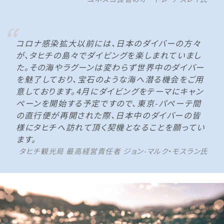
コロナ感染拡大以前には、日本のダイバーの方々
が、タヒチの島々でダイビングを楽しまれていまし
た。その海やラグーンは変わらず世界中のダイバー
を魅了しており、宝石のような海へ潜る機会をご用
意しております。4月にダイビングをテーマにキャン
ペーンを開始する予定ですので、東京-パペーテ間
の直行便が再開された際、日本中のダイバーの皆
様にタヒチへ訪れて頂く契機となることを願ってい
ます。
タヒチ観光局 最高経営責任者 ジョン-マルク・モスラン氏