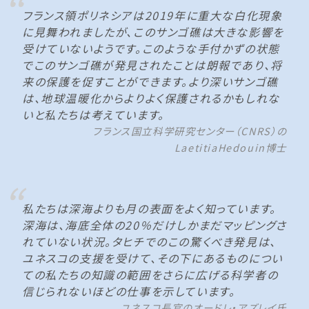
フランス領ポリネシアは2019年に重大な白化現象
に見舞われましたが、このサンゴ礁は大きな影響を
受けていないようです。このような手付かずの状態
でこのサンゴ礁が発見されたことは朗報であり、将
来の保護を促すことができます。より深いサンゴ礁
は、地球温暖化からよりよく保護されるかもしれな
いと私たちは考えています。
フランス国立科学研究センター（CNRS）の
LaetitiaHedouin博士
私たちは深海よりも月の表面をよく知っています。
深海は、海底全体の20％だけしかまだマッピングさ
れていない状況。タヒチでのこの驚くべき発見は、
ユネスコの支援を受けて、その下にあるものについ
ての私たちの知識の範囲をさらに広げる科学者の
信じられないほどの仕事を示しています。
ユネスコ長官のオードレ・アズレイ氏