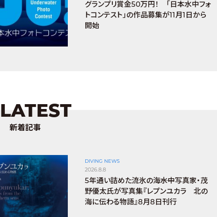
グランプリ賞金50万円！ 「日本水中フォ
トコンテスト」の作品募集が11月1日から
開始
LATEST
新着記事
DIVING NEWS
2026.8.8
5年通い詰めた流氷の海――水中写真家・茂
野優太氏が写真集『レプンユカラ 北の
海に伝わる物語』8月8日刊行