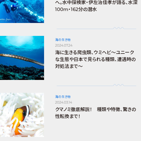
へ。水中探検家・伊左治佳孝が語る、水深
100m・162分の潜水
海の生き物
2024.07.24
海に生きる爬虫類、ウミヘビ～ユニーク
な生態や日本で見られる種類、遭遇時の
対処法まで～
海の生き物
2024.03.14
クマノミ徹底解説！ 種類や特徴、驚きの
性転換まで！