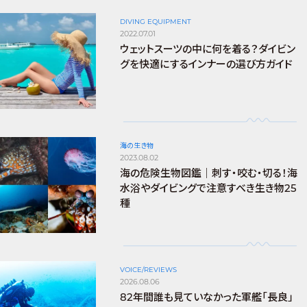
DIVING EQUIPMENT
2022.07.01
ウェットスーツの中に何を着る？ダイビン
グを快適にするインナーの選び方ガイド
海の生き物
2023.08.02
海の危険生物図鑑｜刺す・咬む・切る！海
水浴やダイビングで注意すべき生き物25
種
VOICE/REVIEWS
2026.08.06
82年間誰も見ていなかった軍艦「長良」