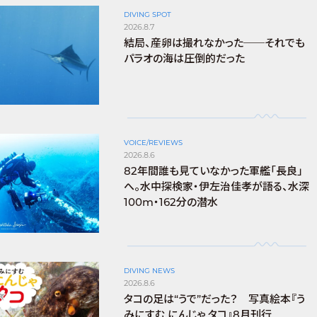
DIVING SPOT
2026.8.7
結局、産卵は撮れなかった──それでも
パラオの海は圧倒的だった
VOICE/REVIEWS
2026.8.6
82年間誰も見ていなかった軍艦「長良」
へ。水中探検家・伊左治佳孝が語る、水深
100m・162分の潜水
DIVING NEWS
2026.8.6
タコの足は“うで”だった？ 写真絵本『う
みにすむ にんじゃ タコ』8月刊行