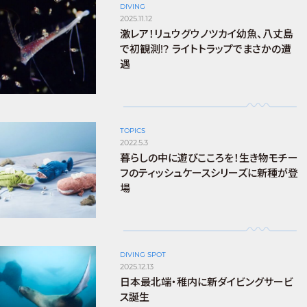
DIVING
2025.11.12
激レア！リュウグウノツカイ幼魚、八丈島
で初観測!? ライトトラップでまさかの遭
遇
TOPICS
2022.5.3
暮らしの中に遊びこころを！生き物モチー
フのティッシュケースシリーズに新種が登
場
DIVING SPOT
2025.12.13
日本最北端・稚内に新ダイビングサービ
ス誕生