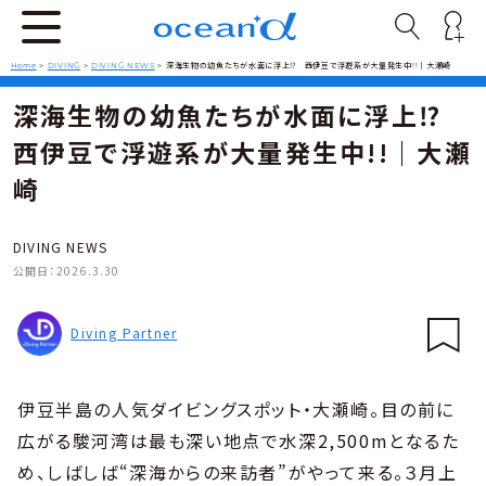
Home
>
DIVING
>
DIVING NEWS
>
深海生物の幼魚たちが水面に浮上⁉ 西伊豆で浮遊系が大量発生中!!｜大瀬崎
深海生物の幼魚たちが水面に浮上⁉
西伊豆で浮遊系が大量発生中!!｜大瀬
崎
DIVING NEWS
公開日：
2026.3.30
Diving Partner
伊豆半島の人気ダイビングスポット・大瀬崎。目の前に
広がる駿河湾は最も深い地点で水深2,500mとなるた
め、しばしば“深海からの来訪者”がやって来る。３月上