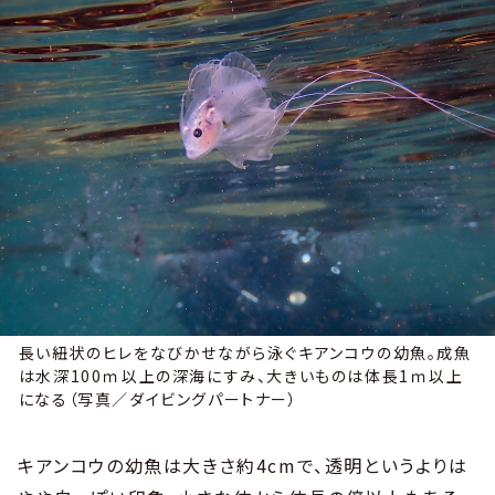
長い紐状のヒレをなびかせながら泳ぐキアンコウの幼魚。成魚
は水深100ｍ以上の深海にすみ、大きいものは体長1ｍ以上
になる（写真／ダイビングパートナー）
キアンコウの幼魚は大きさ約4cmで、透明というよりは