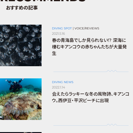
おすすめの記事
DIVING SPOT
|
VOICE/REVIEWS
2021.5.16
春の青海島でしか見られない!? 深海に
棲むキアンコウの赤ちゃんたちが大量発
生
DIVING NEWS
2022.1.14
会えたらラッキーな冬の風物詩、キアンコ
ウ。西伊豆・平沢ビーチに出現