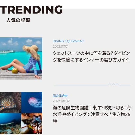
TRENDING
人気の記事
DIVING EQUIPMENT
2022.07.01
ウェットスーツの中に何を着る？ダイビン
グを快適にするインナーの選び方ガイド
海の生き物
2023.08.02
海の危険生物図鑑｜刺す・咬む・切る！海
水浴やダイビングで注意すべき生き物25
種