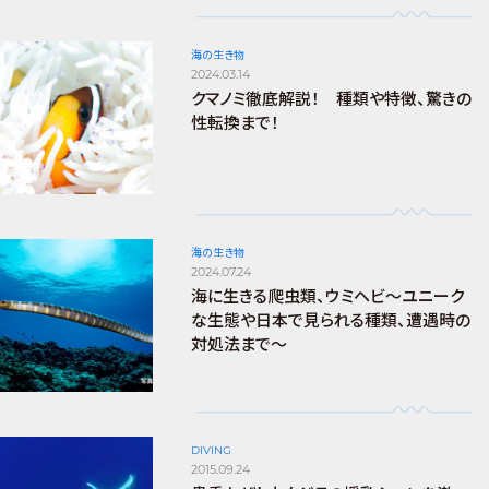
海の生き物
2024.03.14
クマノミ徹底解説！ 種類や特徴、驚きの
性転換まで！
海の生き物
2024.07.24
海に生きる爬虫類、ウミヘビ～ユニーク
な生態や日本で見られる種類、遭遇時の
対処法まで～
DIVING
2015.09.24