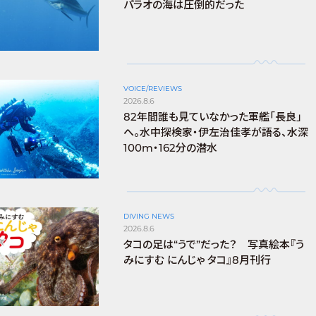
パラオの海は圧倒的だった
VOICE/REVIEWS
2026.8.6
82年間誰も見ていなかった軍艦「長良」
へ。水中探検家・伊左治佳孝が語る、水深
100m・162分の潜水
DIVING NEWS
2026.8.6
タコの足は“うで”だった？ 写真絵本『う
みにすむ にんじゃ タコ』8月刊行