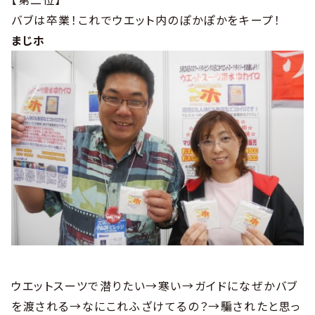
バブは卒業！これでウエット内のぽかぽかをキープ！
まじホ
ウエットスーツで潜りたい→寒い→ガイドになぜかバブ
を渡される→なにこれふざけてるの？→騙されたと思っ