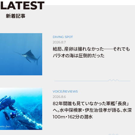
LATEST
新着記事
DIVING SPOT
2026.8.7
結局、産卵は撮れなかった──それでも
パラオの海は圧倒的だった
VOICE/REVIEWS
2026.8.6
82年間誰も見ていなかった軍艦「長良」
へ。水中探検家・伊左治佳孝が語る、水深
100m・162分の潜水