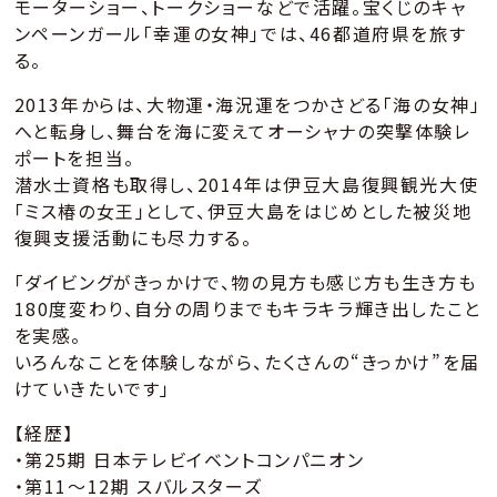
モーターショー、トークショーなどで活躍。宝くじのキャ
ンペーンガール「幸運の女神」では、46都道府県を旅す
る。
2013年からは、大物運・海況運をつかさどる「海の女神」
へと転身し、舞台を海に変えてオーシャナの突撃体験レ
ポートを担当。
潜水士資格も取得し、2014年は伊豆大島復興観光大使
「ミス椿の女王」として、伊豆大島をはじめとした被災地
復興支援活動にも尽力する。
「ダイビングがきっかけで、物の見方も感じ方も生き方も
180度変わり、自分の周りまでもキラキラ輝き出したこと
を実感。
いろんなことを体験しながら、たくさんの“きっかけ”を届
けていきたいです」
【経歴】
・第25期 日本テレビイベントコンパニオン
・第11～12期 スバルスターズ