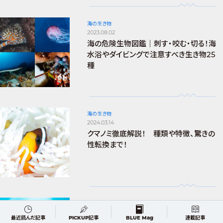
海の生き物
2023.08.02
海の危険生物図鑑｜刺す・咬む・切る！海
水浴やダイビングで注意すべき生き物25
種
海の生き物
2024.03.14
クマノミ徹底解説！ 種類や特徴、驚きの
性転換まで！
海の生き物
2024.07.24
最近読んだ記事
PICKUP記事
BLUE Mag
連載記事