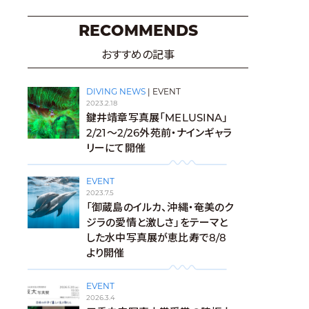
RECOMMENDS
おすすめの記事
DIVING NEWS
|
EVENT
2023.2.18
鍵井靖章写真展「MELUSINA」
2/21～2/26外苑前・ナインギャラ
リーにて開催
EVENT
2023.7.5
「御蔵島のイルカ、沖縄・奄美のク
ジラの愛情と激しさ」をテーマと
した水中写真展が恵比寿で8/8
より開催
EVENT
2026.3.4