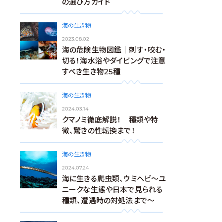
の選び方ガイド
海の生き物
2023.08.02
海の危険生物図鑑｜刺す・咬む・
切る！海水浴やダイビングで注意
すべき生き物25種
海の生き物
2024.03.14
クマノミ徹底解説！ 種類や特
徴、驚きの性転換まで！
海の生き物
2024.07.24
海に生きる爬虫類、ウミヘビ～ユ
ニークな生態や日本で見られる
種類、遭遇時の対処法まで～