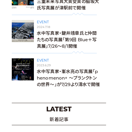
三重未来写真大賞受賞の脇坂大
氏写真展が津駅前で開催
EVENT
2024.7.18
水中写真家・鍵井靖章氏と仲間
たちの写真展「第9回 Blue＋写
真展」7/26～8/1開催
EVENT
2023.6.29
水中写真家・峯水亮の写真展「p
henomenon+ ～プランクトン
の世界～」が7/29より清水で開催
LATEST
新着記事