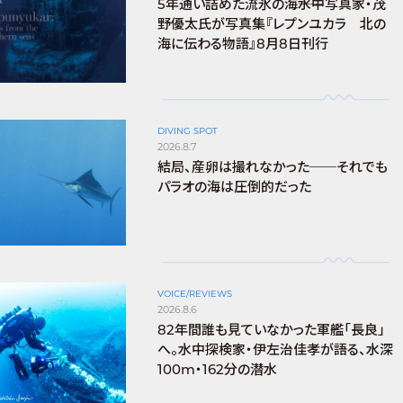
5年通い詰めた流氷の海――水中写真家・茂
野優太氏が写真集『レプンユカラ 北の
海に伝わる物語』8月8日刊行
DIVING SPOT
2026.8.7
結局、産卵は撮れなかった──それでも
パラオの海は圧倒的だった
VOICE/REVIEWS
2026.8.6
82年間誰も見ていなかった軍艦「長良」
へ。水中探検家・伊左治佳孝が語る、水深
100m・162分の潜水