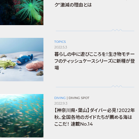
ク”激減の理由とは
TOPICS
2022.5.3
暮らしの中に遊びこころを！生き物モチー
フのティッシュケースシリーズに新種が登
場
DIVING
|
DIVING SPOT
2022.9.3
【神奈川県・葉山】ダイバー必見！2022年
秋、全国各地のガイドたちが薦める海は
ここだ！ 連載No.14