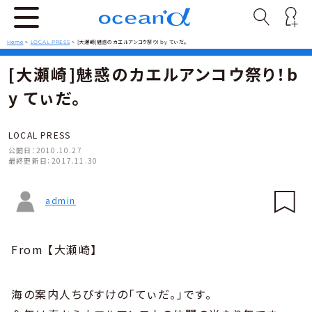
Home
>
LOCAL PRESS
>
[大瀬崎]魅惑のカエルアンコウ祭り！by てぃだ。
[大瀬崎]魅惑のカエルアンコウ祭り！b
y てぃだ。
LOCAL PRESS
公開日：
2010.10.27
最終更新日：
2017.11.30
admin
From 【大瀬崎】
海の案内人ちびすけの「てぃだ。」です。