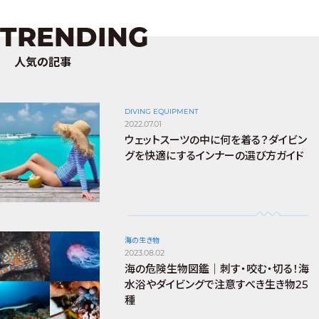
TRENDING
人気の記事
DIVING EQUIPMENT
2022.07.01
ウェットスーツの中に何を着る？ダイビン
グを快適にするインナーの選び方ガイド
海の生き物
2023.08.02
海の危険生物図鑑｜刺す・咬む・切る！海
水浴やダイビングで注意すべき生き物25
種