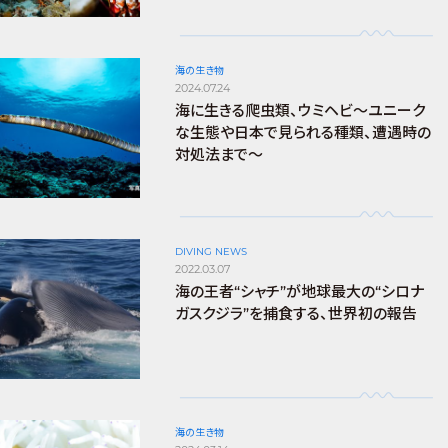
海の生き物
2024.07.24
海に生きる爬虫類、ウミヘビ～ユニーク
な生態や日本で見られる種類、遭遇時の
対処法まで～
DIVING NEWS
2022.03.07
海の王者“シャチ”が地球最大の“シロナ
ガスクジラ”を捕食する、世界初の報告
海の生き物