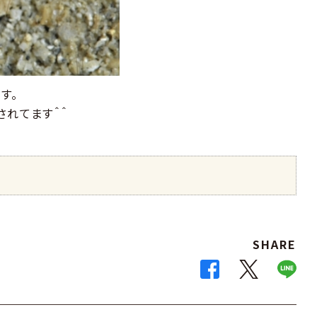
す。
されてます＾＾
SHARE