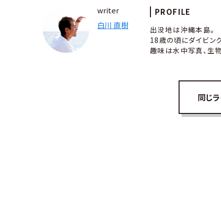
writer
PROFILE
白川 直樹
出没地は沖縄本島。
18歳の頃にダイビン
趣味は水中写真、生物
同じラ