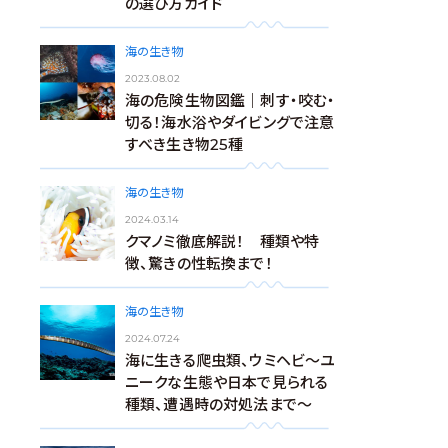
の選び方ガイド
海の生き物
2023.08.02
海の危険生物図鑑｜刺す・咬む・
切る！海水浴やダイビングで注意
すべき生き物25種
海の生き物
2024.03.14
クマノミ徹底解説！ 種類や特
徴、驚きの性転換まで！
海の生き物
2024.07.24
海に生きる爬虫類、ウミヘビ～ユ
ニークな生態や日本で見られる
種類、遭遇時の対処法まで～