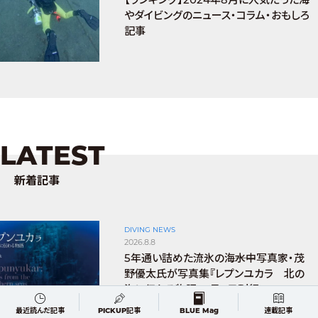
やダイビングのニュース・コラム・おもしろ
記事
LATEST
新着記事
DIVING NEWS
2026.8.8
5年通い詰めた流氷の海――水中写真家・茂
野優太氏が写真集『レプンユカラ 北の
海に伝わる物語』8月8日刊行
最近読んだ記事
PICKUP記事
BLUE Mag
連載記事