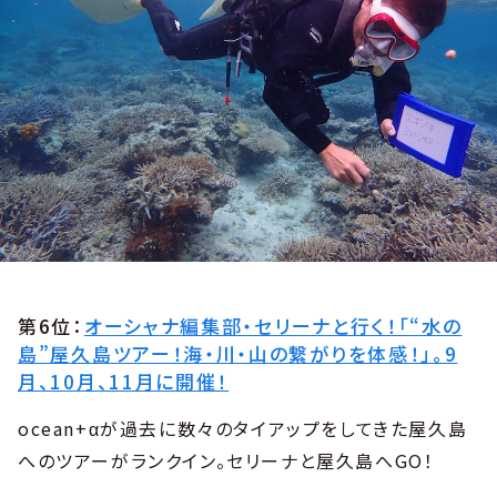
第6位：
オーシャナ編集部・セリーナと行く！「“水の
島”屋久島ツアー！海・川・山の繋がりを体感！」。9
月、10月、11月に開催！
ocean+αが過去に数々のタイアップをしてきた屋久島
へのツアーがランクイン。セリーナと屋久島へGO！