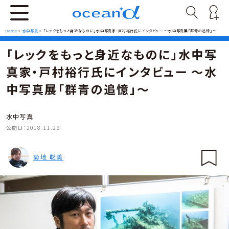
Home
>
水中写真
>
「レックをもっと身近なものに」水中写真家・戸村裕行氏にインタビュー 〜水中写真展「群青の追憶」〜
「レックをもっと身近なものに」水中写
真家・戸村裕行氏にインタビュー 〜水
中写真展「群青の追憶」〜
水中写真
公開日：
2018.11.29
菊地 聡美