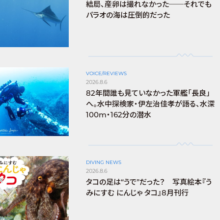
結局、産卵は撮れなかった──それでも
パラオの海は圧倒的だった
VOICE/REVIEWS
2026.8.6
82年間誰も見ていなかった軍艦「長良」
へ。水中探検家・伊左治佳孝が語る、水深
100m・162分の潜水
DIVING NEWS
2026.8.6
タコの足は“うで”だった？ 写真絵本『う
みにすむ にんじゃ タコ』8月刊行