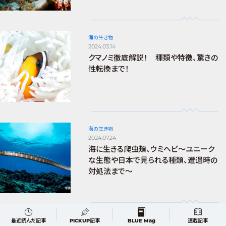
海の生き物
2024.03.14
クマノミ徹底解説！ 種類や特徴、驚きの
性転換まで！
海の生き物
2024.07.24
海に生きる爬虫類、ウミヘビ～ユニーク
な生態や日本で見られる種類、遭遇時の
対処法まで～
DIVING
最近読んだ記事
PICKUP記事
BLUE Mag
連載記事