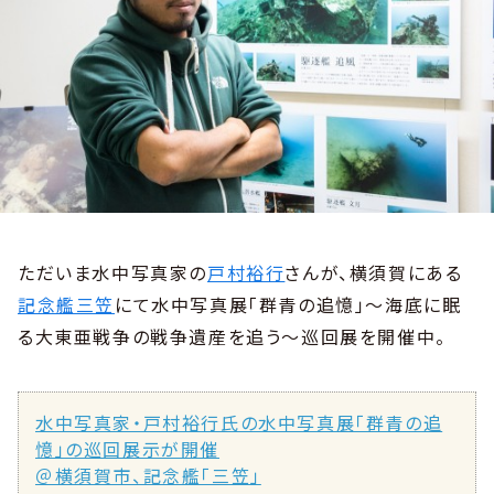
ただいま水中写真家の
戸村裕行
さんが、横須賀にある
記念艦三笠
にて水中写真展「群青の追憶」～海底に眠
る大東亜戦争の戦争遺産を追う～巡回展を開催中。
水中写真家・戸村裕行氏の水中写真展「群青の追
憶」の巡回展示が開催
＠横須賀市、記念艦「三笠」