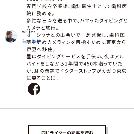
専門学校を卒業後、歯科衛生士として歯科医
院に務める。
多忙な日々を送る中で、ハマったダイビングと
カメラと旅行。
writer
オーシャナとの出会いで一念発起し、歯科医
菊地 聡美
院を辞めカメラマンを目指すために東京から
伊豆へ移住。
昼はダイビングサービスを手伝い、夜はアル
バイトをしながら1年間で450本潜っていた
が、耳の問題でドクターストップがかかり東京
に戻ることに。
同じライターの記事を読む