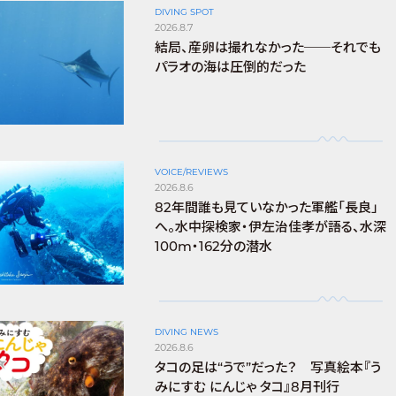
DIVING SPOT
2026.8.7
結局、産卵は撮れなかった──それでも
パラオの海は圧倒的だった
VOICE/REVIEWS
2026.8.6
82年間誰も見ていなかった軍艦「長良」
へ。水中探検家・伊左治佳孝が語る、水深
100m・162分の潜水
DIVING NEWS
2026.8.6
タコの足は“うで”だった？ 写真絵本『う
みにすむ にんじゃ タコ』8月刊行