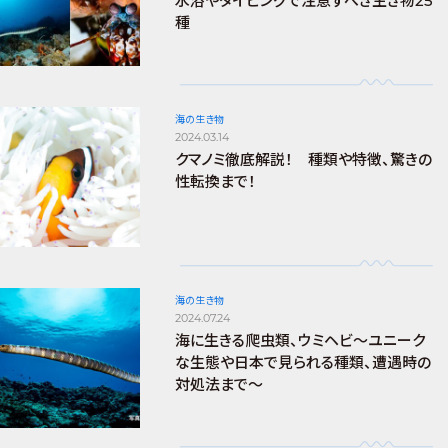
水浴やダイビングで注意すべき生き物25
種
海の生き物
2024.03.14
クマノミ徹底解説！ 種類や特徴、驚きの
性転換まで！
海の生き物
2024.07.24
海に生きる爬虫類、ウミヘビ～ユニーク
な生態や日本で見られる種類、遭遇時の
対処法まで～