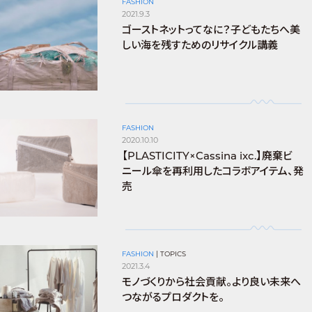
FASHION
2021.9.3
ゴーストネットってなに？子どもたちへ美
しい海を残すためのリサイクル講義
FASHION
2020.10.10
【PLASTICITY×Cassina ixc.】廃棄ビ
ニール傘を再利用したコラボアイテム、発
売
FASHION
|
TOPICS
2021.3.4
モノづくりから社会貢献。より良い未来へ
つながるプロダクトを。