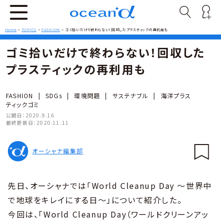
Home
>
TOPICS
>
FASHION
>
ゴミ拾いだけで終わらない！回収したプラスティックの再利用も
ゴミ拾いだけで終わらない！回収した
プラスティックの再利用も
FASHION
|
SDGs
|
環境問題
|
サステナブル
|
海洋プラス
ティックゴミ
公開日：
2020.9.16
最終更新日：
2020.11.11
オーシャナ編集部
先日、オーシャナでは「World Cleanup Day ～世界中
で地球をキレイにする日～」について紹介した。
今回は、「World Cleanup Day（ワールドクリーンアッ