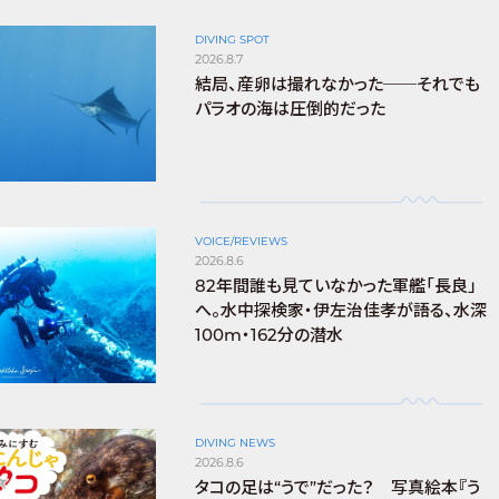
DIVING SPOT
2026.8.7
結局、産卵は撮れなかった──それでも
パラオの海は圧倒的だった
VOICE/REVIEWS
2026.8.6
82年間誰も見ていなかった軍艦「長良」
へ。水中探検家・伊左治佳孝が語る、水深
100m・162分の潜水
DIVING NEWS
2026.8.6
タコの足は“うで”だった？ 写真絵本『う