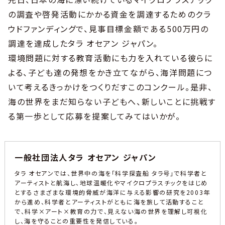
の調査や啓発活動にかかる資金を調達するためのクラ
ウドファンディングで、見事目標金額である500万円の
調達を達成したタラ オセアン ジャパン。
環境問題に対する教育活動にも力を入れている彼らに
よる、子ども達の発想をかき立てながら、海洋問題につ
いて考えるきっかけをつくりだすこのコンクール。是非、
海の世界をまだ知らない子どもへ、新しいことに挑戦す
る第一歩として応募を提案してみてはいかが。
一般社団法人タラ オセアン ジャパン
タラ オセアンでは、世界中の海を「科学探査船 タラ号」で科学者と
アーティストと航海し、地球温暖化やマイクロプラスチックをはじめ
とするさまざまな環境的脅威が海洋に与える影響の研究を2003年
から進め、科学者とアーティストがともに海を旅して活動すること
で、科学×アート×教育の力で、見えない海の世界を理解し可視化
し、海を守ることの重要性を発信している。