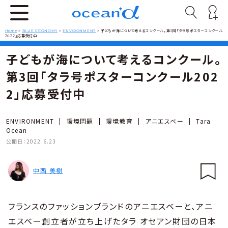
Home
>
BLUE ECONOMY
>
ENVIRONMENT
>
子どもが海について考えるコンクール。第3回「タラ号ポスターコンクール
2022」応募受付中
子どもが海について考えるコンクール。
第3回「タラ号ポスターコンクール202
2」応募受付中
ENVIRONMENT
|
環境問題
|
環境教育
|
アニエスベー
|
Tara
Ocean
公開日：
2022.6.23
中西 美樹
フランスのファッションブランドのアニエスベーと、アニ
エスベー創立者が立ち上げたタラ オセアン財団の日本