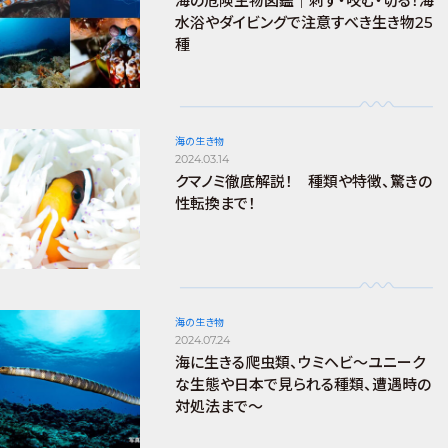
海の危険生物図鑑｜刺す・咬む・切る！海
水浴やダイビングで注意すべき生き物25
種
海の生き物
2024.03.14
クマノミ徹底解説！ 種類や特徴、驚きの
性転換まで！
海の生き物
2024.07.24
海に生きる爬虫類、ウミヘビ～ユニーク
な生態や日本で見られる種類、遭遇時の
対処法まで～