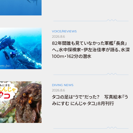
VOICE/REVIEWS
2026.8.6
82年間誰も見ていなかった軍艦「長良」
へ。水中探検家・伊左治佳孝が語る、水深
100m・162分の潜水
DIVING NEWS
2026.8.6
タコの足は“うで”だった？ 写真絵本『う
みにすむ にんじゃ タコ』8月刊行