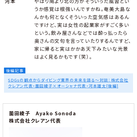
河本
やはり南より北の方がそういった風習とい
うか感覚は根強いんですかね。奄美大島な
んかも何となくそういった空気感はあるん
ですけど、実は女性の起業家がすごく多い
という。飲み屋さんなどでは酔っ払ったら
奥さんの文句を言っていたりするんですど、
家に帰ると実はかかあ天下みたいな光景
はよく見るかもです（笑）。
SDGsの観点からダイビング業界の未来を語る〜対談：株式会社
クレアン代表・薗田綾子×オーシャナ代表・河本雄太[後編]
薗田綾子 Ayako Sonoda
株式会社クレアン代表