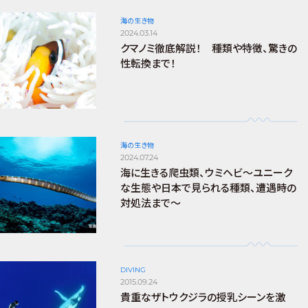
海の生き物
2024.03.14
クマノミ徹底解説！ 種類や特徴、驚きの
性転換まで！
海の生き物
2024.07.24
海に生きる爬虫類、ウミヘビ～ユニーク
な生態や日本で見られる種類、遭遇時の
対処法まで～
DIVING
2015.09.24
貴重なザトウクジラの授乳シーンを激