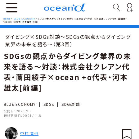
Home
>
BLUE ECONOMY
>
SDGsの観点からダイビング業界の未来を語る〜対談：株式会社クレアン代表・薗田綾子
×ocean +α代表・河本雄太[前編]
ダイビング×SDGs対談〜SDGsの観点からダイビング
業界の未来を語る〜（第3回）
SDGsの観点からダイビング業界の未
来を語る〜対談：株式会社クレアン代
表・薗田綾子×ocean +α代表・河本
雄太[前編]
BLUE ECONOMY
|
SDGs
|
SDGs対談
公開日：
2020.9.9
最終更新日：
2021.11.8
中村 竜也