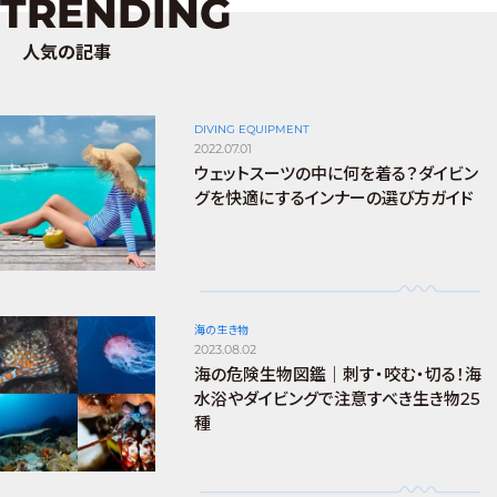
TRENDING
人気の記事
DIVING EQUIPMENT
2022.07.01
ウェットスーツの中に何を着る？ダイビン
グを快適にするインナーの選び方ガイド
海の生き物
2023.08.02
海の危険生物図鑑｜刺す・咬む・切る！海
水浴やダイビングで注意すべき生き物25
種