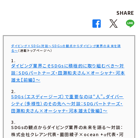
SHARE
ダイビング×SDGs対談〜SDGsの観点からダイビング業界の未来を語
る〜
（連載トップページへ）
ダイビング業界こそSDGsに積極的に取り組むべき〜対
談：SDGパートナーズ・田瀬和夫さん×オーシャナ・河本
雄太【前編】〜
SDGs（エスディージーズ）で重要なのは“人”。ダイバー
シティ（多様性）のその先へ〜対談：SDGパートナーズ・
田瀬和夫さん×オーシャナ・河本雄太【後編】〜
SDGsの観点からダイビング業界の未来を語る〜対談：
株式会社クレアン代表・薗田綾子×ocean +α代表・河