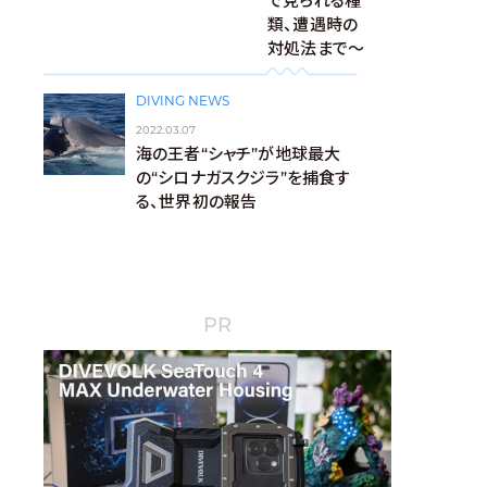
で見られる種
類、遭遇時の
対処法まで～
DIVING NEWS
2022.03.07
海の王者“シャチ”が地球最大
の“シロナガスクジラ”を捕食す
る、世界初の報告
PR