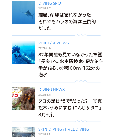
DIVING SPOT
2026.8.7
結局、産卵は撮れなかった──
それでもパラオの海は圧倒的
だった
VOICE/REVIEWS
2026.8.6
82年間誰も見ていなかった軍艦
「長良」へ。水中探検家・伊左治佳
孝が語る、水深100m・162分の
潜水
DIVING NEWS
2026.8.6
タコの足は“うで”だった？ 写真
絵本『うみにすむ にんじゃ タコ』
8月刊行
SKIN DIVING / FREEDIVING
2026.8.5