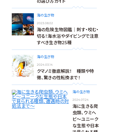
の選び方ガイド
海の生き物
2023.08.02
海の危険生物図鑑｜刺す・咬む・
切る！海水浴やダイビングで注意
すべき生き物25種
海の生き物
2024.03.14
クマノミ徹底解説！ 種類や特
徴、驚きの性転換まで！
海の生き物
2024.07.24
海に生きる爬
虫類、ウミヘ
ビ～ユニーク
な生態や日本