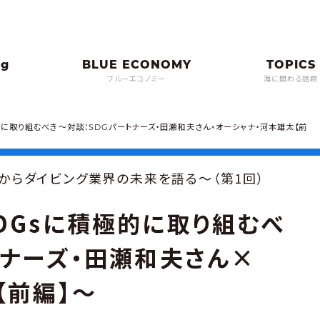
ブルーエコノミー
海に関わる話題
に取り組むべき〜対談：SDGパートナーズ・田瀬和夫さん×オーシャナ・河本雄太【前
点からダイビング業界の未来を語る〜（第1回）
DGsに積極的に取り組むべ
トナーズ・田瀬和夫さん×
【前編】〜