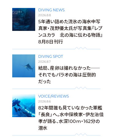
DIVING NEWS
2026.8.8
5年通い詰めた流氷の海――水中写
真家・茂野優太氏が写真集『レプ
ンユカラ 北の海に伝わる物語』
8月8日刊行
DIVING SPOT
2026.8.7
結局、産卵は撮れなかった──
それでもパラオの海は圧倒的
だった
VOICE/REVIEWS
2026.8.6
82年間誰も見ていなかった軍艦
「長良」へ。水中探検家・伊左治佳
孝が語る、水深100m・162分の
潜水