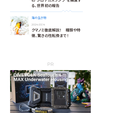
の“シロナガスクジラ”を捕食す
る、世界初の報告
海の生き物
2024.03.14
クマノミ徹底解説！ 種類や特
徴、驚きの性転換まで！
PR