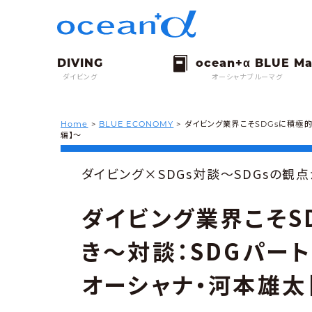
ダイビング
オーシャナブルーマグ
Home
>
BLUE ECONOMY
>
ダイビング業界こそSDGsに積極的
編】〜
ダイビング×SDGs対談〜SDGsの観
ダイビング業界こそS
き〜対談：SDGパー
オーシャナ・河本雄太