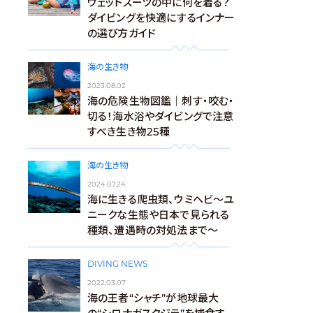
ウェットスーツの中に何を着る？
ダイビングを快適にするインナー
の選び方ガイド
海の生き物
2023.08.02
海の危険生物図鑑｜刺す・咬む・
切る！海水浴やダイビングで注意
すべき生き物25種
海の生き物
2024.07.24
海に生きる爬虫類、ウミヘビ～ユ
ニークな生態や日本で見られる
種類、遭遇時の対処法まで～
DIVING NEWS
2022.03.07
海の王者“シャチ”が地球最大