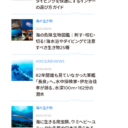
ダイビングを快適にするインナー
の選び方ガイド
海の生き物
2023.08.02
海の危険生物図鑑｜刺す・咬む・
切る！海水浴やダイビングで注意
すべき生き物25種
VOICE/REVIEWS
2026.08.06
82年間誰も見ていなかった軍艦
「長良」へ。水中探検家・伊左治佳
孝が語る、水深100m・162分の
潜水
海の生き物
2024.07.24
海に生きる爬虫類、ウミヘビ～ユ