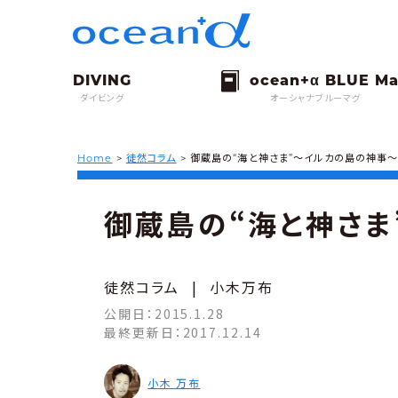
ダイビング
オーシャナブルーマグ
Home
>
徒然コラム
>
御蔵島の“海と神さま”～イルカの島の神事
御蔵島の“海と神さま
徒然コラム
|
小木万布
公開日：
2015.1.28
最終更新日：
2017.12.14
小木 万布