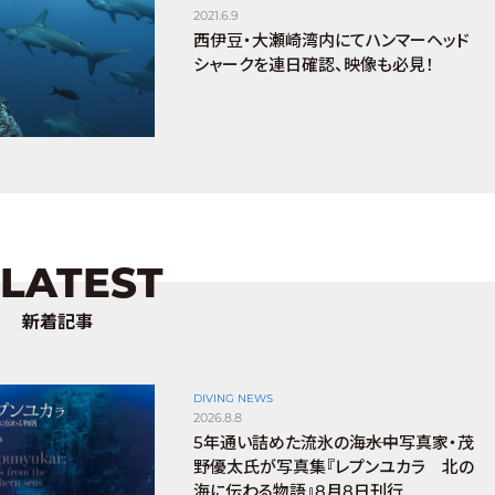
2021.6.9
西伊豆・大瀬崎湾内にてハンマーヘッド
シャークを連日確認、映像も必見！
LATEST
新着記事
DIVING NEWS
2026.8.8
5年通い詰めた流氷の海――水中写真家・茂
野優太氏が写真集『レプンユカラ 北の
海に伝わる物語』8月8日刊行