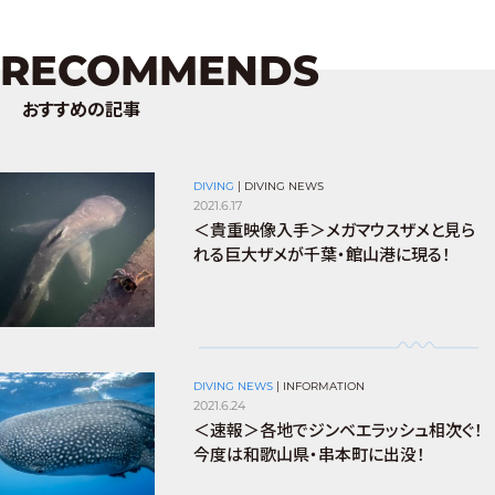
RECOMMENDS
おすすめの記事
DIVING
|
DIVING NEWS
2021.6.17
＜貴重映像入手＞メガマウスザメと見ら
れる巨大ザメが千葉・館山港に現る！
DIVING NEWS
|
INFORMATION
2021.6.24
＜速報＞各地でジンベエラッシュ相次ぐ！
今度は和歌山県・串本町に出没！