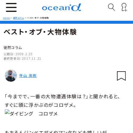
Home
>
徒然コラム
>
ベスト・オブ・大物体験
ベスト・オブ・大物体験
徒然コラム
公開日：
2009.2.25
最終更新日：
2017.11.21
寺山 英樹
｢今までで、一番の大物遭遇体験は？｣と聞かれると、
すぐに頭に浮かぶのがコロザメ。
もちろんジンベエザメやマンタなども嬉しいが、