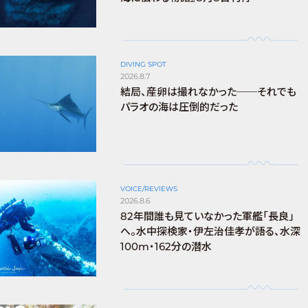
DIVING SPOT
2026.8.7
結局、産卵は撮れなかった──それでも
パラオの海は圧倒的だった
VOICE/REVIEWS
2026.8.6
82年間誰も見ていなかった軍艦「長良」
へ。水中探検家・伊左治佳孝が語る、水深
100m・162分の潜水