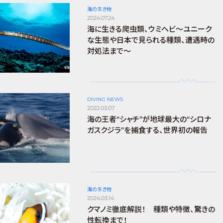
海の生き物
2024.07.24
海に生きる爬虫類、ウミヘビ～ユニーク
な生態や日本で見られる種類、遭遇時の
対処法まで～
DIVING NEWS
2022.03.07
海の王者“シャチ”が地球最大の“シロナ
ガスクジラ”を捕食する、世界初の報告
海の生き物
2024.03.14
クマノミ徹底解説！ 種類や特徴、驚きの
性転換まで！