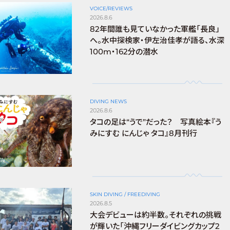
VOICE/REVIEWS
2026.8.6
82年間誰も見ていなかった軍艦「長良」
へ。水中探検家・伊左治佳孝が語る、水深
100m・162分の潜水
DIVING NEWS
2026.8.6
タコの足は“うで”だった？ 写真絵本『う
みにすむ にんじゃ タコ』8月刊行
SKIN DIVING / FREEDIVING
2026.8.5
大会デビューは約半数。それぞれの挑戦
が輝いた「沖縄フリーダイビングカップ2