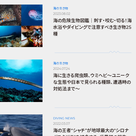
海の生き物
2023.08.02
海の危険生物図鑑｜刺す・咬む・切る！海
水浴やダイビングで注意すべき生き物25
種
海の生き物
2024.07.24
海に生きる爬虫類、ウミヘビ～ユニーク
な生態や日本で見られる種類、遭遇時の
対処法まで～
DIVING NEWS
2022.03.07
海の王者“シャチ”が地球最大の“シロナ