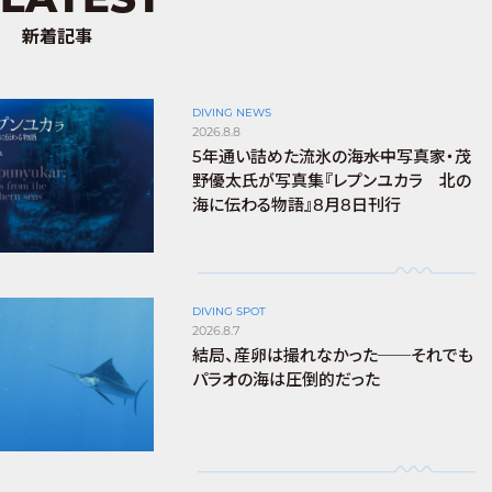
新着記事
DIVING NEWS
2026.8.8
5年通い詰めた流氷の海――水中写真家・茂
野優太氏が写真集『レプンユカラ 北の
海に伝わる物語』8月8日刊行
DIVING SPOT
2026.8.7
結局、産卵は撮れなかった──それでも
パラオの海は圧倒的だった