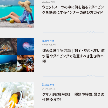
2022.07.01
ウェットスーツの中に何を着る？ダイビン
グを快適にするインナーの選び方ガイド
海の生き物
2023.08.02
海の危険生物図鑑｜刺す・咬む・切る！海
水浴やダイビングで注意すべき生き物25
種
海の生き物
2024.03.14
クマノミ徹底解説！ 種類や特徴、驚きの
性転換まで！