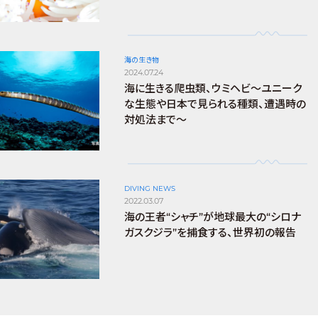
海の生き物
2024.07.24
海に生きる爬虫類、ウミヘビ～ユニーク
な生態や日本で見られる種類、遭遇時の
対処法まで～
DIVING NEWS
2022.03.07
海の王者“シャチ”が地球最大の“シロナ
ガスクジラ”を捕食する、世界初の報告