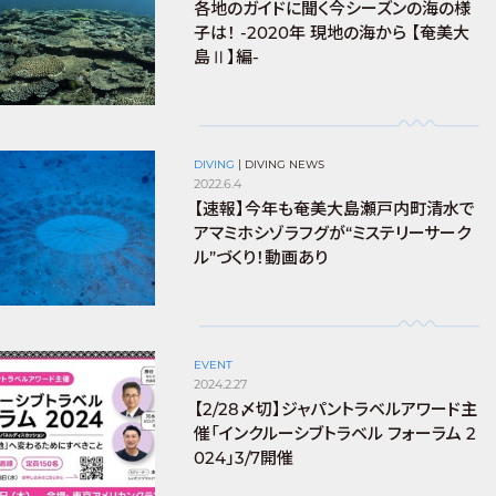
各地のガイドに聞く今シーズンの海の様
子は！ -2020年 現地の海から 【奄美大
島Ⅱ】編-
DIVING
|
DIVING NEWS
2022.6.4
【速報】今年も奄美大島瀬戸内町清水で
アマミホシゾラフグが“ミステリーサーク
ル”づくり！動画あり
EVENT
2024.2.27
【2/28〆切】ジャパントラベルアワード主
催「インクルーシブトラベル フォーラム 2
024」3/7開催