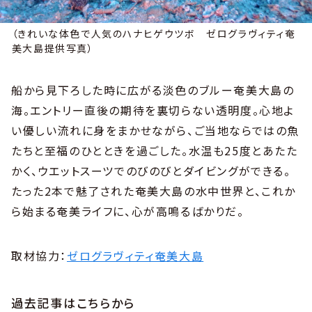
（きれいな体色で人気のハナヒゲウツボ ゼログラヴィティ奄
美大島提供写真）
船から見下ろした時に広がる淡色のブルー奄美大島の
海。エントリー直後の期待を裏切らない透明度。心地よ
い優しい流れに身をまかせながら、ご当地ならではの魚
たちと至福のひとときを過ごした。水温も25度とあたた
かく、ウエットスーツでのびのびとダイビングができる。
たった2本で魅了された奄美大島の水中世界と、これか
ら始まる奄美ライフに、心が高鳴るばかりだ。
取材協力：
ゼログラヴィティ奄美大島
過去記事はこちらから