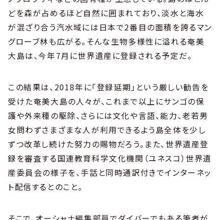
どを森が占めるほど自然に囲まれており、淡水と海水
が混ざり合う汽水域には日本で2番目の面積を誇るマン
グローブ林も広がる。そんな生物多様性に溢れる奄美
大島は、今年7月に世界遺産に登録される予定だ。
この結果は、2018年に「登録延期」という厳しい勧告を
受けた奄美大島の人々が、これまで以上にサンゴの保
護や外来種の駆除、さらには文化や言語、能力、老若男
女問わずさまざまな人が利用できるよう島全体を少し
ずつ改革し続けた努力の賜物だろう。また、世界遺産登
録を審査する国連教育科学文化機関（ユネスコ）世界遺
産委員会の様子を、手話と同時通訳付きでインターネッ
ト配信するとのこと。
そこで、オーシャナ編集部員でダイバーでもある筆者が