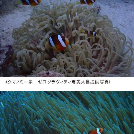
（クマノミ一家 ゼログラヴィティ奄美大島提供写真）