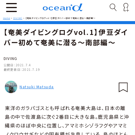
Home
>
DIVING
>
【奄美ダイビングログvol.1】伊豆ダイバー初めて奄美に潜る〜南部編〜
【奄美ダイビングログvol.1】伊豆ダイ
バー初めて奄美に潜る〜南部編〜
DIVING
公開日：
2021.7.4
最終更新日：
2021.7.19
Natsuki Matsuda
東洋のガラパゴスとも呼ばれる奄美大島は、日本の離
島の中で佐渡島に次ぐ2番目に大きな島。鹿児島県と沖
縄県のほぼ中央に位置し、アマミホシゾラフグやアマミ
ノクロウサギなどの固有種が生息している。島のほとん