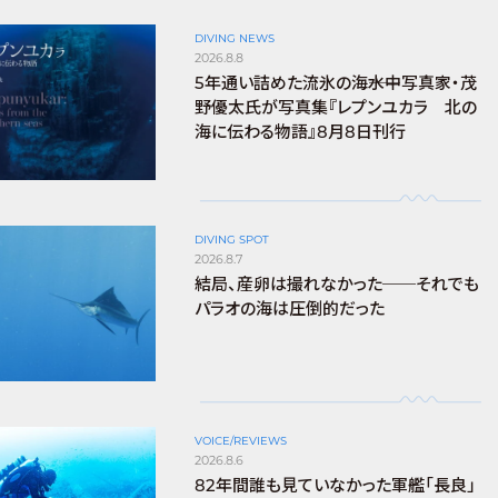
DIVING NEWS
2026.8.8
5年通い詰めた流氷の海――水中写真家・茂
野優太氏が写真集『レプンユカラ 北の
海に伝わる物語』8月8日刊行
DIVING SPOT
2026.8.7
結局、産卵は撮れなかった──それでも
パラオの海は圧倒的だった
VOICE/REVIEWS
2026.8.6
82年間誰も見ていなかった軍艦「長良」