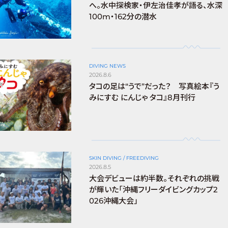
へ。水中探検家・伊左治佳孝が語る、水深
100m・162分の潜水
DIVING NEWS
2026.8.6
タコの足は“うで”だった？ 写真絵本『う
みにすむ にんじゃ タコ』8月刊行
SKIN DIVING / FREEDIVING
2026.8.5
大会デビューは約半数。それぞれの挑戦
が輝いた「沖縄フリーダイビングカップ2
026沖縄大会」