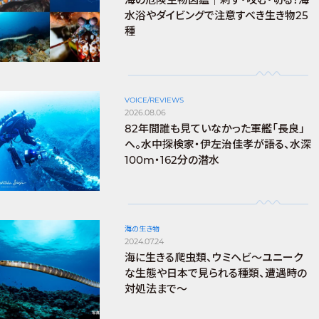
水浴やダイビングで注意すべき生き物25
種
VOICE/REVIEWS
2026.08.06
82年間誰も見ていなかった軍艦「長良」
へ。水中探検家・伊左治佳孝が語る、水深
100m・162分の潜水
海の生き物
2024.07.24
海に生きる爬虫類、ウミヘビ～ユニーク
な生態や日本で見られる種類、遭遇時の
対処法まで～